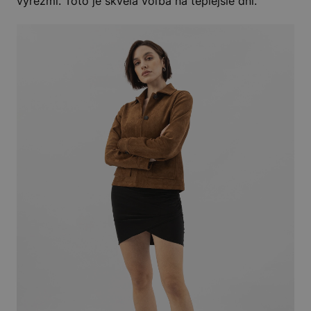
výrezmi. Toto je skvelá voľba na teplejšie dni.