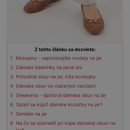
Z tohto článku sa dozviete:
1
Mokasíny - najmódnejšie modely na jar
2
Dámske balerínky na jarné dni
3
Pohodlná obuv na jar, čiže kovbojky
4
Dámska obuv vo viacerých verziách
5
Sneakersy - špotová dámska obuv na jar
6
Oplatí sa kúpiť dámske kozačky na jar?
7
Sandále na jar
8
Na čo sa sústrediť pri kúpe dámskej obuvi na
jar?