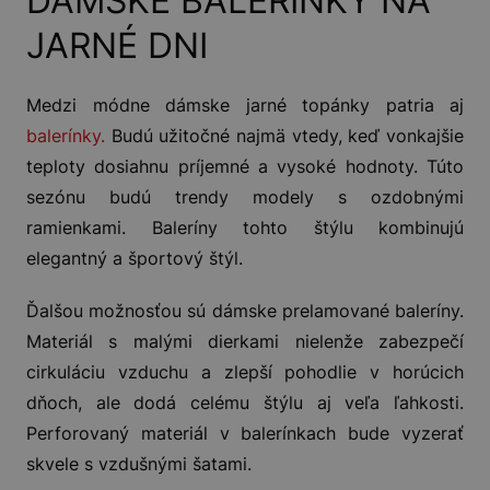
DÁMSKE BALERÍNKY NA
JARNÉ DNI
Medzi módne dámske jarné topánky patria aj
balerínky.
Budú užitočné najmä vtedy, keď vonkajšie
teploty dosiahnu príjemné a vysoké hodnoty. Túto
sezónu budú trendy modely s ozdobnými
ramienkami. Baleríny tohto štýlu kombinujú
elegantný a športový štýl.
Ďalšou možnosťou sú dámske prelamované baleríny.
Materiál s malými dierkami nielenže zabezpečí
cirkuláciu vzduchu a zlepší pohodlie v horúcich
dňoch, ale dodá celému štýlu aj veľa ľahkosti.
Perforovaný materiál v balerínkach bude vyzerať
skvele s vzdušnými šatami.