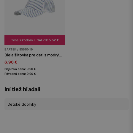
Cena s kódom FINAL20:
5.52 €
BARTEK / 85610-19
Biela šiltovka pre deti s modrými prúžkami BARTEK 85610-19
6.90 €
Najnižšia cena: 9.90 €
Pôvodná cena: 9.90 €
Iní tiež hľadali
Detské doplnky