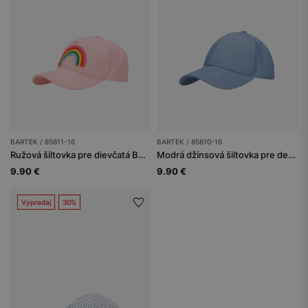
BARTEK / 85611-16
BARTEK / 85610-16
Ružová šiltovka pre dievčatá BARTEK 85611-16
Modrá džínsová šiltovka pre deti BARTEK 85610-16
9.90 €
9.90 €
Výpredaj
30%