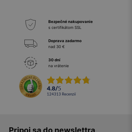
Bezpečné nakupovanie
s certifikátom SSL
Doprava zadarmo
nad 30 €
30 dní
na vrátenie
4.8
/
5
124313
recenzií
Pripoj sa do newslettra