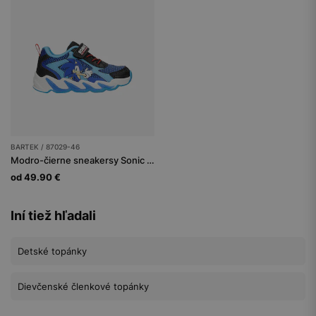
BARTEK / 87029-46
Modro-čierne sneakersy Sonic so svietiacou podrážkou BARTEK 87029-46
od 49.90 €
Iní tiež hľadali
Detské topánky
Dievčenské členkové topánky