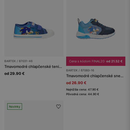
BARTEK / 87031-46
Cena s kódom FINAL20:
od 21.52 €
Tmavomodré chlapčenské tenisky Sonic BARTEK 87031-46
BARTEK / 87060-16
od 29.90 €
Tmavomodré chlapčenské sneakersy Sonic BARTEK 87060-16
od 26.90 €
Najnižšia cena: 47.90 €
Pôvodná cena: 44.90 €
Novinky