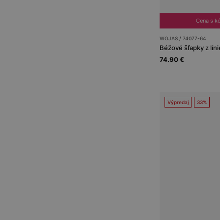
Cena s 
WOJAS / 74077-64
Béžové šľapky z lín
74.90 €
Výpredaj
33%