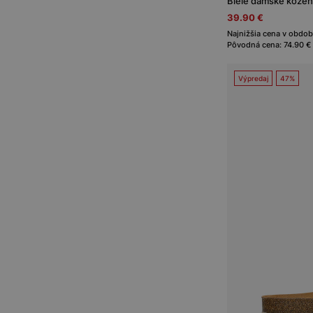
Biele dámske kožen
39.90 €
Najnižšia cena v obdob
Pôvodná cena: 74.90 €
Výpredaj
47%