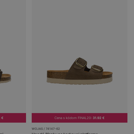
2 €
Cena s kódom FINAL20:
31.92 €
WOJAS / 74147-62