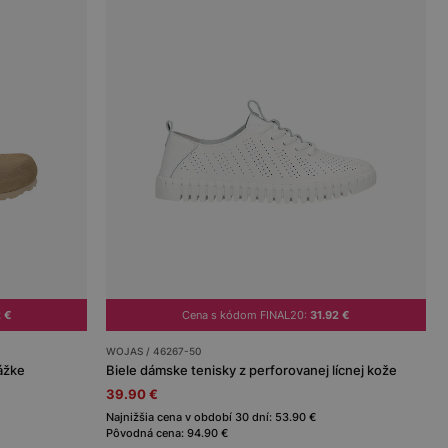
2 €
Cena s kódom FINAL20:
31.92 €
WOJAS / 46267-50
ážke
Biele dámske tenisky z perforovanej lícnej kože
39.90 €
Najnižšia cena v období 30 dní: 53.90 €
Pôvodná cena: 94.90 €