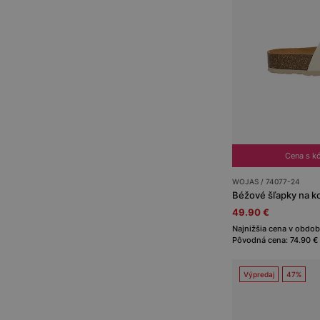
Cena s 
WOJAS / 74077-24
Béžové šľapky na k
49.90 €
Najnižšia cena v období
Pôvodná cena: 74.90 €
Výpredaj
47%