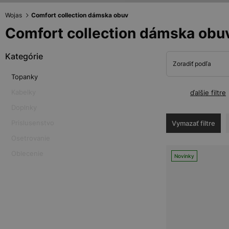
Wojas
Comfort collection dámska obuv
Comfort collection dámska obu
Kategórie
Zoradiť podľa
Topanky
Kabelky
ďalšie filtre
Doplnky
Prislusenstvo
Vymazať filtre
Osetrovanie
Oblecenie
Novinky