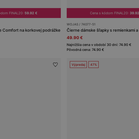
kódom FINAL20:
59.92 €
Cena s kódom FINAL20:
39.9
WOJAS / 74077-51
ie Comfort na korkovej podrážke
49.90 €
Najnižšia cena v období 30 dní: 74.90 €
Pôvodná cena: 74.90 €
Výpredaj
47%