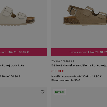
kódom FINAL20:
39.92 €
Cena s kódom FINAL20:
31.92
WOJAS / 76252-64
orkovej podrážke
Béžové dámske sandále na korkovej 
39.90 €
 30 dní: 74.90 €
Najnižšia cena v období 30 dní: 49.90 €
Pôvodná cena: 74.90 €
Novinky