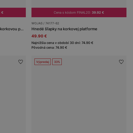
2 €
Cena s kódom FINAL20:
39.92 €
WOJAS / 74177-62
Čierne dámske šľapky s remienkami a korkovou podrážkou
Hnedé šľapky na korkovej platforme
49.90 €
Najnižšia cena v období 30 dní: 74.90 €
Pôvodná cena: 74.90 €
Výpredaj
33%