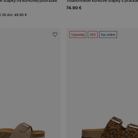
é šľapky na korkovej podrážke
Tmavohnedé korkové šľapky s pracka
74.90 €
í 30 dní: 49.90 €
Výpredaj
33%
Iba online