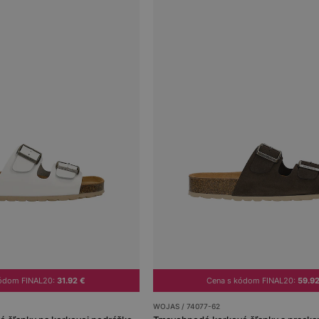
kódom FINAL20:
31.92 €
Cena s kódom FINAL20:
59.9
WOJAS / 74077-62