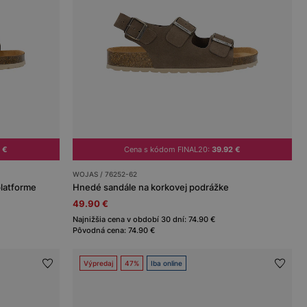
 €
Cena s kódom FINAL20:
39.92 €
WOJAS / 76252-62
platforme
Hnedé sandále na korkovej podrážke
49.90 €
Najnižšia cena v období 30 dní: 74.90 €
Pôvodná cena: 74.90 €
Výpredaj
47%
Iba online