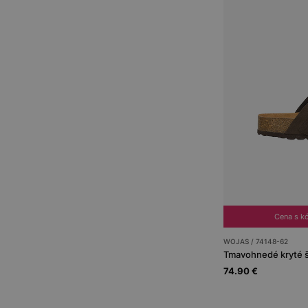
Cena s 
WOJAS / 74148-62
Tmavohnedé kryté š
74.90 €