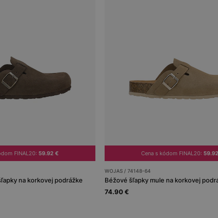
kódom FINAL20:
59.92 €
Cena s kódom FINAL20:
59.9
WOJAS / 74148-64
ľapky na korkovej podrážke
Béžové šľapky mule na korkovej podr
74.90 €