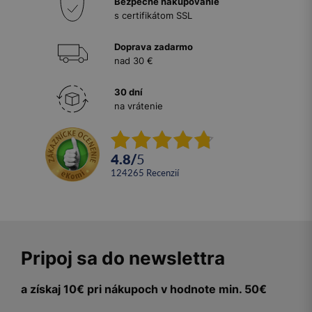
Bezpečné nakupovanie
s certifikátom SSL
Doprava zadarmo
nad 30 €
30 dní
na vrátenie
4.8
/
5
124265
recenzií
Pripoj sa do newslettra
a získaj 10€ pri nákupoch v hodnote min. 50€