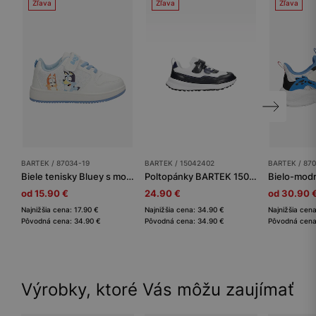
Zľava
Zľava
Zľava
BARTEK / 87034-19
BARTEK / 15042402
BARTEK / 870
Biele tenisky Bluey s modrými vložkami BARTEK 87034-19
Poltopánky BARTEK 15042402, tmavomodro-biele
od 15.90 €
24.90 €
od 30.90 
Najnižšia cena: 17.90 €
Najnižšia cena: 34.90 €
Najnižšia cen
Pôvodná cena: 34.90 €
Pôvodná cena: 34.90 €
Pôvodná cena
Výrobky, ktoré Vás môžu zaujímať