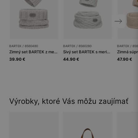
BARTEK / 8560480
BARTEK / 8560280
BARTEK / 85
Zimný set BARTEK z merino vlny 85604-80, čiapka + nákrčník
Sivý set BARTEK s merino vlnou 85602-80 čiapka s chĺpkatým brmbolcom + nákrčník
39.90 €
44.90 €
47.90 €
Výrobky, ktoré Vás môžu zaujímať