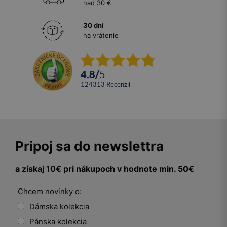
nad 30 €
30 dní
na vrátenie
4.8
/
5
124313
recenzií
Pripoj sa do newslettra
a získaj 10€ pri nákupoch v hodnote min. 50€
Chcem novinky o:
Dámska kolekcia
Pánska kolekcia