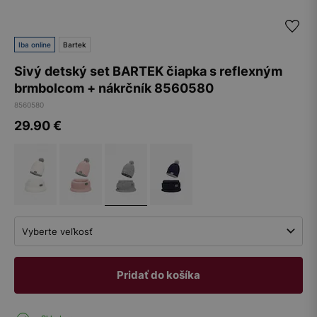
Iba online
Bartek
Sivý detský set BARTEK čiapka s reflexným
brmbolcom + nákrčník 8560580
8560580
29.90
€
Vyberte veľkosť
Pridať do košíka