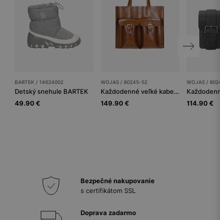
BARTEK / 14624002
WOJAS / 80245-52
WOJAS / 802
Detský snehule BARTEK
Každodenné veľké kabelky dámske
49.90 €
149.90 €
114.90 €
Bezpečné nakupovanie
s certifikátom SSL
Doprava zadarmo