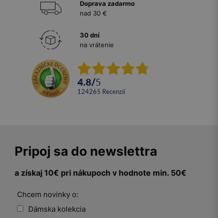
Doprava zadarmo
nad 30 €
30 dní
na vrátenie
4.8
/
5
124265
recenzií
Pripoj sa do newslettra
a získaj 10€ pri nákupoch v hodnote min. 50€
Chcem novinky o:
Dámska kolekcia