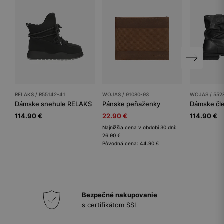
RELAKS / R55142-41
WOJAS / 91080-93
WOJAS / 552
Dámske snehule RELAKS
Pánske peňaženky
114.90 €
22.90 €
114.90 €
Najnižšia cena v období 30 dní:
26.90 €
Pôvodná cena: 44.90 €
Bezpečné nakupovanie
s certifikátom SSL