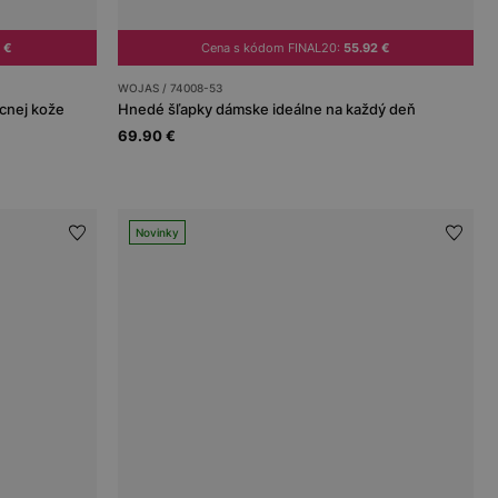
 €
Cena s kódom FINAL20:
55.92 €
WOJAS / 74008-53
ícnej kože
Hnedé šľapky dámske ideálne na každý deň
69.90 €
Novinky