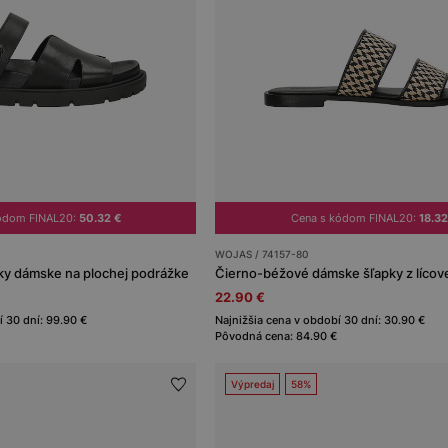
ódom FINAL20:
50.32 €
Cena s kódom FINAL20:
18.32
WOJAS / 74157-80
ky dámske na plochej podrážke
22.90 €
í 30 dní: 99.90 €
Najnižšia cena v období 30 dní: 30.90 €
Pôvodná cena: 84.90 €
Výpredaj
58%