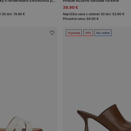
Čierne dámske šľapky s remienkami a korkovou podrážkou
Hnedé kožené sandále na kline
39.90 €
 30 dní: 74.90 €
Najnižšia cena v období 30 dní: 53.90 €
Pôvodná cena: 94.90 €
Výpredaj
46%
Iba online