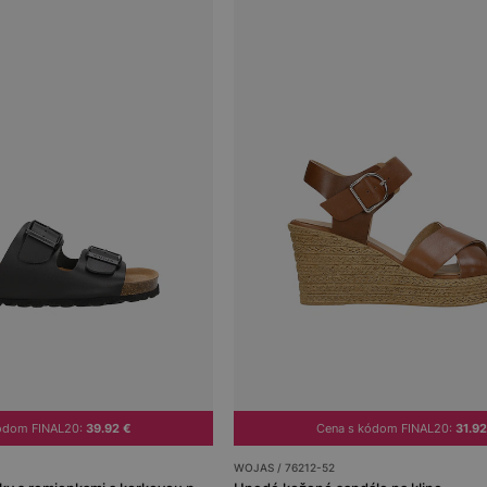
kódom FINAL20:
39.92 €
Cena s kódom FINAL20:
31.92
WOJAS / 76212-52