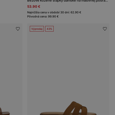
Béžové kožené šľapky dámske na masívnej podrážke
53.90 €
Najnižšia cena v období 30 dní: 62.90 €
Pôvodná cena: 99.90 €
Výpredaj
43%