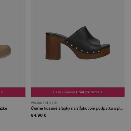
2 €
Cena s kódom FINAL20:
67.92 €
WOJAS / 74171-51
ážke
Čierne kožené šľapky na stĺpkovom podpätku s platformou
84.90 €