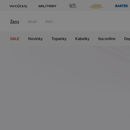
Ženy
Muži
Deti
SALE
Novinky
Topanky
Kabelky
Iba online
Do