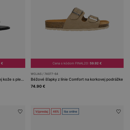
 €
Cena s kódom FINAL20:
59.92 €
WOJAS / 74077-64
Čierno-béžové dámske šľapky z lícovej kože s pletením z rafie
Béžové šľapky z línie Comfort na korkovej podrážke
74.90 €
Výpredaj
46%
Iba online