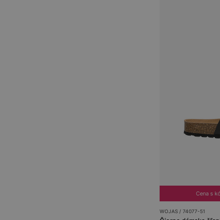
Cena s 
WOJAS / 74077-51