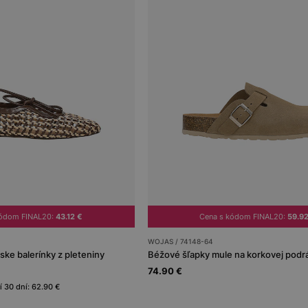
kódom FINAL20:
43.12 €
Cena s kódom FINAL20:
59.9
WOJAS / 74148-64
e balerínky z pleteniny
Béžové šľapky mule na korkovej podr
74.90 €
í 30 dní: 62.90 €