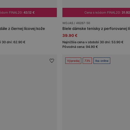
kódom FINAL20:
43.12 €
Cena s kódom FINAL20:
31.92
WOJAS / 46267-50
ále z čiernej lícovej kože
Biele dámske tenisky z perforovanej l
39.90 €
í 30 dní: 62.90 €
Najnižšia cena v období 30 dní: 53.90 €
Pôvodná cena: 94.90 €
Výpredaj
73%
Iba online