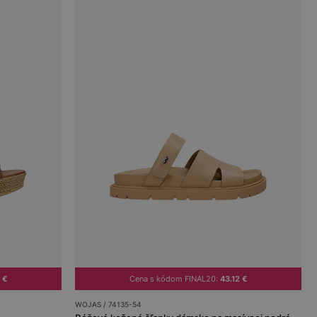
 €
Cena s kódom FINAL20:
43.12 €
WOJAS / 74135-54