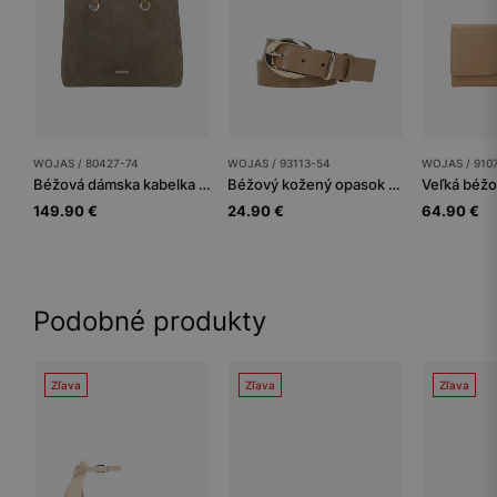
WOJAS / 80427-74
WOJAS / 93113-54
WOJAS / 910
Béžová dámska kabelka z lícnej kože a velúrovej štiepenky
Béžový kožený opasok s oválnou prackou
149.90 €
24.90 €
64.90 €
Podobné produkty
Zľava
Zľava
Zľava