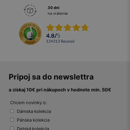
30 dní
na vrátenie
4.8
/
5
124313
recenzií
Pripoj sa do newslettra
a získaj 10€ pri nákupoch v hodnote min. 50€
Chcem novinky o:
Dámska kolekcia
Pánska kolekcia
Detská kolekcia