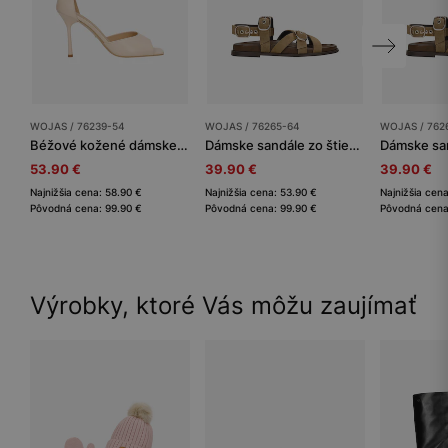
WOJAS / 76239-54
WOJAS / 76265-64
WOJAS / 762
Béžové kožené dámske sandále na vysokom opätku
Dámske sandále zo štiepenky s ozdobnými prackami a nastaviteľnými remienkami
53.90 €
39.90 €
39.90 €
Najnižšia cena: 58.90 €
Najnižšia cena: 53.90 €
Najnižšia cen
Pôvodná cena: 99.90 €
Pôvodná cena: 99.90 €
Pôvodná cena
Výrobky, ktoré Vás môžu zaujímať