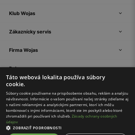
Klub Wojas
Zákaznícky servis
Firma Wojas
Pokyny
Táto webová lokalita používa súbory
cookie.
Súbory cookie používame na prispôsobenie obsahu, reklám a analýzu
návštevnosti. Informácie o vašom používaní našej stránky zdieľame aj
s našimi reklamnými a analytickými partnermi, ktorí ich môžu
kombinovať s inými informáciami, ktoré ste im poskytli alebo ktoré
zhromaždili pri používaní ich služieb.
Zásady ochrany osobných
údajov
Nákupný poriadok
Politika súkromia
Nastavenia cookies
ZOBRAZIŤ PODROBNOSTI