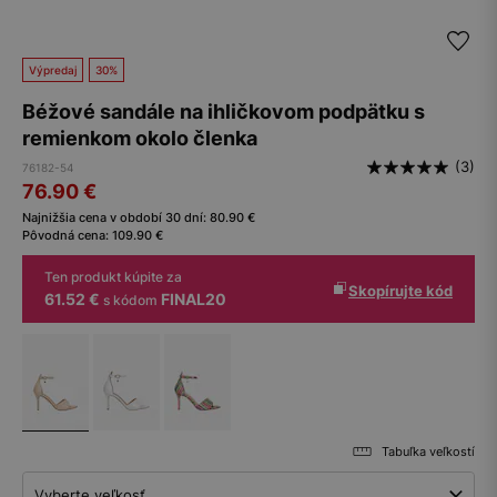
Výpredaj
30%
Béžové sandále na ihličkovom podpätku s
remienkom okolo členka
(3)
76182-54
76.90
€
Najnižšia cena v období 30 dní:
80.90
€
Pôvodná cena:
109.90
€
Ten produkt kúpite za
Skopírujte kód
61.52 €
FINAL20
s kódom
Tabuľka veľkostí
Vyberte veľkosť