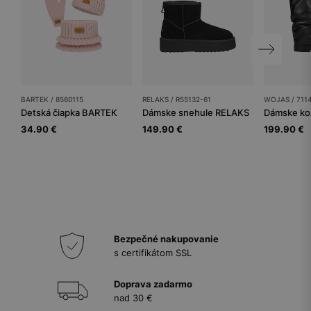
BARTEK / 8560115
RELAKS / R55132-61
WOJAS / 711
Detská čiapka BARTEK
Dámske snehule RELAKS
Dámske ko
34.90 €
149.90 €
199.90 €
Bezpečné nakupovanie
s certifikátom SSL
Doprava zadarmo
nad 30 €