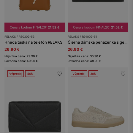
Cena s kódom FINAL20:
21.52 €
Cena s kódom FINAL20:
21.52 €
RELAKS / R80302-53
RELAKS / R91002-51
Hnedá taška na telefón RELAKS
Čierna dámska peňaženka s geometrickým prešívaním RELAKS
26.90 €
26.90 €
Najnižšia cena: 29.90 €
Najnižšia cena: 30.90 €
Pôvodná cena: 49.90 €
Pôvodná cena: 49.90 €
Výpredaj
46%
Výpredaj
30%