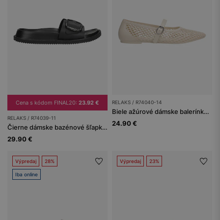
Cena s kódom FINAL20:
23.92 €
RELAKS / R74040-14
Biele ažúrové dámske balerínky do bazéna RELAKS
RELAKS / R74039-11
24.90 €
Čierne dámske bazénové šľapky RELAKS
29.90 €
Výpredaj
28%
Výpredaj
23%
Iba online