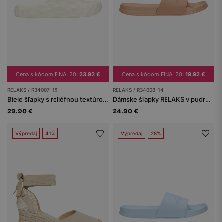
Cena s kódom FINAL20:
23.92 €
Cena s kódom FINAL20:
19.92 €
RELAKS / R34007-19
RELAKS / R34008-14
Biele šľapky s reliéfnou textúrou a hrubou podrážkou RELAKS
Dámske šľapky RELAKS v pudrovej ružovej farbe
29.90 €
24.90 €
Výpredaj
41%
Výpredaj
28%