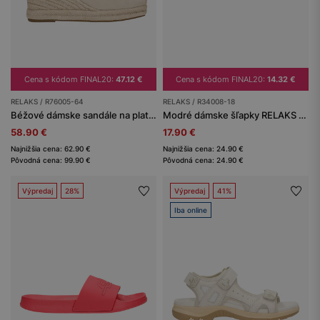
Cena s kódom FINAL20:
47.12 €
Cena s kódom FINAL20:
14.32 €
RELAKS / R76005-64
RELAKS / R34008-18
Béžové dámske sandále na platforme s viazaním okolo členka RELAKS
Modré dámske šľapky RELAKS s reliéfnym logom
58.90 €
17.90 €
Najnižšia cena: 62.90 €
Najnižšia cena: 24.90 €
Pôvodná cena: 99.90 €
Pôvodná cena: 24.90 €
Výpredaj
28%
Výpredaj
41%
Iba online