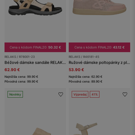
Cena s kódom FINAL20:
50.32 €
Cena s kódom FINAL20:
43.12 €
RELAKS / R78001-23
RELAKS / R46181-45
Béžové dámske sandále RELAKS v športovom štýle
Ružové dámske poltopánky z pleteného materiálu RELAKS
62.90 €
53.90 €
Najnižšia cena: 99.90 €
Najnižšia cena: 62.90 €
Pôvodná cena: 99.90 €
Pôvodná cena: 89.90 €
Novinky
Výpredaj
41%