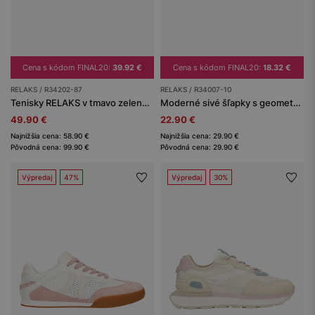
Cena s kódom FINAL20:
39.92 €
Cena s kódom FINAL20:
18.32 €
RELAKS / R34202-87
RELAKS / R34007-10
Tenisky RELAKS v tmavo zelenej farbe
Moderné sivé šľapky s geometrickou štruktúrou RELAKS R34007-10
49.90 €
22.90 €
Najnižšia cena: 58.90 €
Najnižšia cena: 29.90 €
Pôvodná cena: 99.90 €
Pôvodná cena: 29.90 €
Výpredaj
47%
Výpredaj
30%