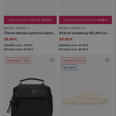
Cena s kódom FINAL20:
21.52 €
Cena s kódom FINAL20:
31.92 €
RELAKS / R80304-11
RELAKS / R46188-14
Čierna dámska nylonová ľadvinka RELAKS
Béžové sneakersy RELAKS so suchým zipsom
26.90 €
39.90 €
Najnižšia cena: 30.90 €
Najnižšia cena: 44.90 €
Pôvodná cena: 49.90 €
Pôvodná cena: 89.90 €
Výpredaj
33%
Výpredaj
47%
Iba online