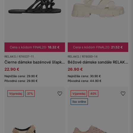
Cena s kódom FINAL20:
18.32 €
Cena s kódom FINAL20:
21.52 €
RELAKS / R74037-11
RELAKS / R78000-14
Čierne dámske bazénové šľapky RELAKS s mašličkami
Béžové dámske sandále RELAKS na masívnej podrážke
22.90 €
26.90 €
Najnižšia cena: 29.90 €
Najnižšia cena: 30.90 €
Pôvodná cena: 29.90 €
Pôvodná cena: 44.90 €
Výpredaj
37%
Výpredaj
40%
Iba online