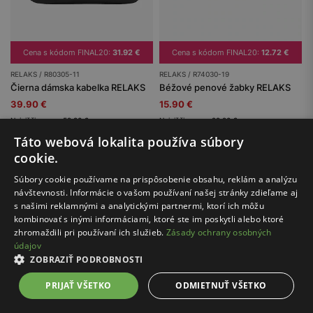
Cena s kódom FINAL20:
31.92 €
Cena s kódom FINAL20:
12.72 €
RELAKS / R80305-11
RELAKS / R74030-19
Čierna dámska kabelka RELAKS
Béžové penové žabky RELAKS
39.90 €
15.90 €
Najnižšia cena: 59.90 €
Najnižšia cena: 29.90 €
Pôvodná cena: 59.90 €
Pôvodná cena: 29.90 €
Táto webová lokalita používa súbory
cookie.
Súbory cookie používame na prispôsobenie obsahu, reklám a analýzu
...
1
4
návštevnosti. Informácie o vašom používaní našej stránky zdieľame aj
s našimi reklamnými a analytickými partnermi, ktorí ich môžu
kombinovať s inými informáciami, ktoré ste im poskytli alebo ktoré
zhromaždili pri používaní ich služieb.
Zásady ochrany osobných
údajov
ZOBRAZIŤ PODROBNOSTI
Bezpečné nakupovanie
PRIJAŤ VŠETKO
ODMIETNUŤ VŠETKO
s certifikátom SSL