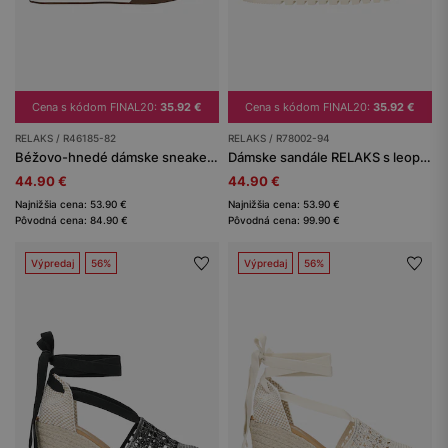
Cena s kódom FINAL20:
35.92 €
Cena s kódom FINAL20:
35.92 €
RELAKS / R46185-82
RELAKS / R78002-94
Béžovo-hnedé dámske sneakersy v retro štýle s ažúrovým zvrškom RELAKS
Dámske sandále RELAKS s leopardím vzorom
44.90 €
44.90 €
Najnižšia cena: 53.90 €
Najnižšia cena: 53.90 €
Pôvodná cena: 84.90 €
Pôvodná cena: 99.90 €
Výpredaj
56%
Výpredaj
56%