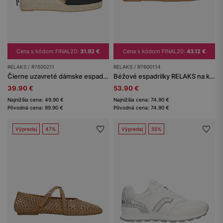
Cena s kódom FINAL20:
31.92 €
Cena s kódom FINAL20:
43.12 €
RELAKS / R7600211
RELAKS / R7600114
Čierne uzavreté dámske espadrilky RELAKS
Béžové espadrilky RELAKS na kline
39.90 €
53.90 €
Najnižšia cena: 49.90 €
Najnižšia cena: 74.90 €
Pôvodná cena: 89.90 €
Pôvodná cena: 74.90 €
Výpredaj
47%
Výpredaj
55%