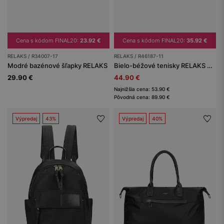
Cena s kódom FINAL20:
23.92 €
Cena s kódom FINAL20:
35.92 €
RELAKS / R34007-17
RELAKS / R46187-11
Modré bazénové šľapky RELAKS
Bielo-béžové tenisky RELAKS na plochej podrážke
29.90 €
44.90 €
Najnižšia cena: 53.90 €
Pôvodná cena: 89.90 €
Výpredaj
43%
Výpredaj
40%