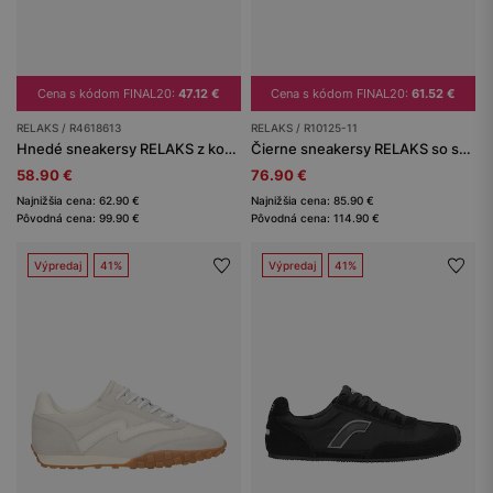
Cena s kódom FINAL20:
47.12 €
Cena s kódom FINAL20:
61.52 €
RELAKS / R4618613
RELAKS / R10125-11
Hnedé sneakersy RELAKS z kombinovaných materiálov
Čierne sneakersy RELAKS so systémom šnurovania na otočné koliesko
58.90 €
76.90 €
Najnižšia cena: 62.90 €
Najnižšia cena: 85.90 €
Pôvodná cena: 99.90 €
Pôvodná cena: 114.90 €
Výpredaj
41%
Výpredaj
41%