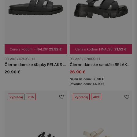
Cena s kódom FINAL20:
23.92 €
Cena s kódom FINAL20:
21.52 €
RELAKS / R74032-11
RELAKS / R78000-11
Čierne dámske šľapky RELAKS so širokými remienkami
Čierne dámske sandále RELAKS na masívnej podrážke
29.90 €
26.90 €
Najnižšia cena: 30.90 €
Pôvodná cena: 44.90 €
Výpredaj
23%
Výpredaj
40%