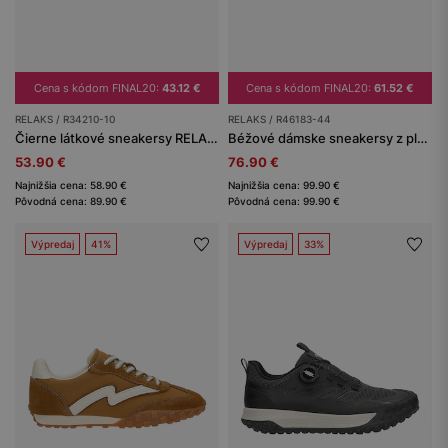
Cena s kódom FINAL20:
43.12 €
Cena s kódom FINAL20:
61.52 €
RELAKS / R34210-10
RELAKS / R46183-44
Čierne látkové sneakersy RELAKS s výrezmi
Béžové dámske sneakersy z pleteného materiálu RELAKS
53.90 €
76.90 €
Najnižšia cena: 58.90 €
Najnižšia cena: 99.90 €
Pôvodná cena: 89.90 €
Pôvodná cena: 99.90 €
Výpredaj
41%
Výpredaj
33%