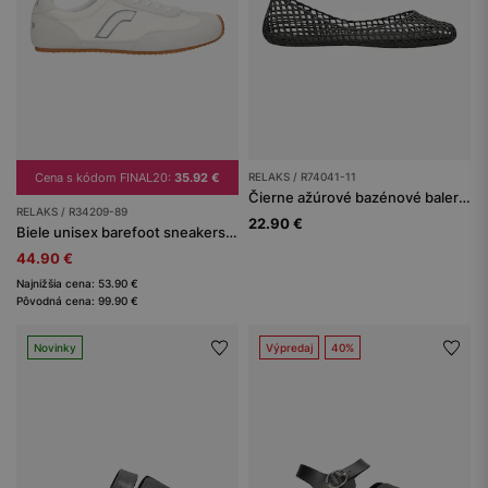
Cena s kódom FINAL20:
35.92 €
RELAKS / R74041-11
Čierne ažúrové bazénové balerínky RELAKS
RELAKS / R34209-89
22.90 €
Biele unisex barefoot sneakersy na plochej podrážke RELAKS
44.90 €
Najnižšia cena: 53.90 €
Pôvodná cena: 99.90 €
Novinky
Výpredaj
40%