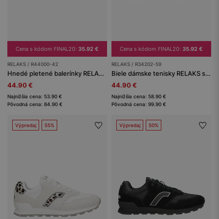
Cena s kódom FINAL20:
35.92 €
Cena s kódom FINAL20:
35.92 €
RELAKS / R44000-42
RELAKS / R34202-59
Hnedé pletené balerínky RELAKS s krížiacimi sa remienkami
Biele dámske tenisky RELAKS s aplikáciou v striebornej pantere
44.90 €
44.90 €
Najnižšia cena: 53.90 €
Najnižšia cena: 58.90 €
Pôvodná cena: 84.90 €
Pôvodná cena: 99.90 €
Výpredaj
55%
Výpredaj
50%