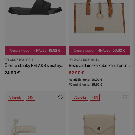
Cena s kódom FINAL20:
19.92 €
Cena s kódom FINAL20:
50.32 €
RELAKS / R34008-11
RELAKS / R80319-44
Čierne šľapky RELAKS s matným povrchom
Béžová dámska kabelka s kontrastnými vsadkami RELAKS
24.90 €
62.90 €
Najnižšia cena: 89.90 €
Pôvodná cena: 89.90 €
Výpredaj
56%
Výpredaj
46%