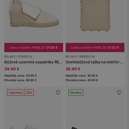
Cena s kódom FINAL20:
31.92 €
Cena s kódom FINAL20:
21.52 €
RELAKS / R7600214
RELAKS / R80302-54
Béžové uzavreté espadrilky RELAKS
Svetlobéžová taška na telefón RELAKS
39.90 €
26.90 €
Najnižšia cena: 49.90 €
Najnižšia cena: 30.90 €
Pôvodná cena: 89.90 €
Pôvodná cena: 49.90 €
Výpredaj
55%
Novinky