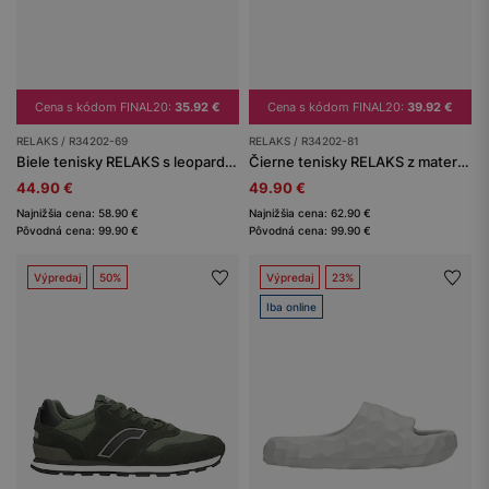
Cena s kódom FINAL20:
35.92 €
Cena s kódom FINAL20:
39.92 €
RELAKS / R34202-69
RELAKS / R34202-81
Biele tenisky RELAKS s leopardími prvkami
Čierne tenisky RELAKS z materiálu a semiš weluru
44.90 €
49.90 €
Najnižšia cena: 58.90 €
Najnižšia cena: 62.90 €
Pôvodná cena: 99.90 €
Pôvodná cena: 99.90 €
Výpredaj
50%
Výpredaj
23%
Iba online