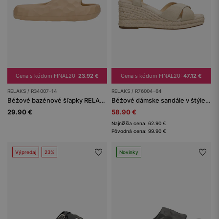
Cena s kódom FINAL20:
23.92 €
Cena s kódom FINAL20:
47.12 €
RELAKS / R34007-14
RELAKS / R76004-64
Béžové bazénové šľapky RELAKS
Béžové dámske sandále v štýle espadríl RELAKS
29.90 €
58.90 €
Najnižšia cena: 62.90 €
Pôvodná cena: 99.90 €
Výpredaj
23%
Novinky