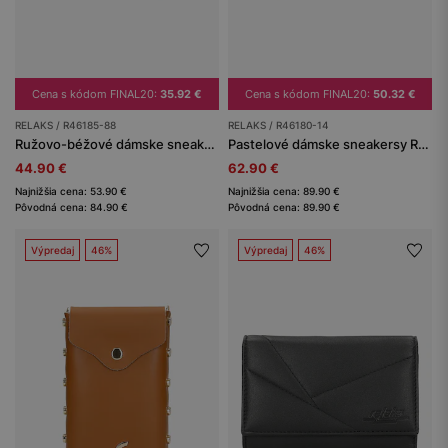
Cena s kódom FINAL20:
35.92 €
Cena s kódom FINAL20:
50.32 €
RELAKS / R46185-88
RELAKS / R46180-14
Ružovo-béžové dámske sneakersy RELAKS s priedušným mesh panelom
Pastelové dámske sneakersy RELAKS na masívnej podrážke
44.90 €
62.90 €
Najnižšia cena: 53.90 €
Najnižšia cena: 89.90 €
Pôvodná cena: 84.90 €
Pôvodná cena: 89.90 €
Výpredaj
46%
Výpredaj
46%