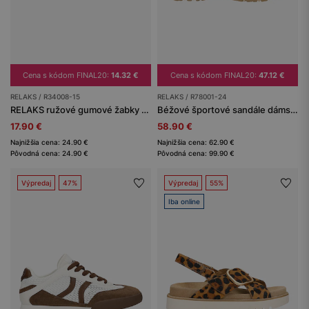
Cena s kódom FINAL20:
14.32 €
Cena s kódom FINAL20:
47.12 €
RELAKS / R34008-15
RELAKS / R78001-24
RELAKS ružové gumové žabky na plochej podrážke
Béžové športové sandále dámske RELAKS
17.90 €
58.90 €
Najnižšia cena: 24.90 €
Najnižšia cena: 62.90 €
Pôvodná cena: 24.90 €
Pôvodná cena: 99.90 €
Výpredaj
47%
Výpredaj
55%
Iba online