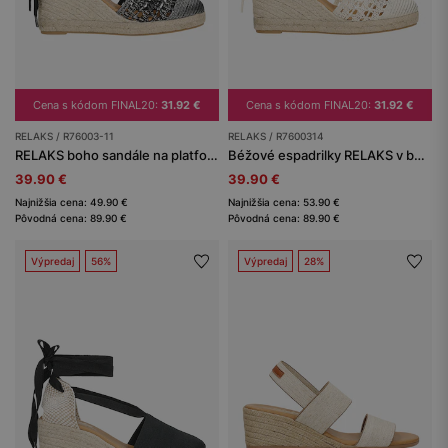
Cena s kódom FINAL20:
31.92 €
Cena s kódom FINAL20:
31.92 €
RELAKS / R76003-11
RELAKS / R7600314
RELAKS boho sandále na platforme v štýle espadriek so šnurovaním okolo členka
Béžové espadrilky RELAKS v boho štýle
39.90 €
39.90 €
Najnižšia cena: 49.90 €
Najnižšia cena: 53.90 €
Pôvodná cena: 89.90 €
Pôvodná cena: 89.90 €
Výpredaj
56%
Výpredaj
28%