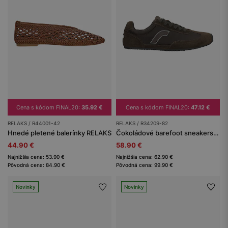
Cena s kódom FINAL20:
35.92 €
Cena s kódom FINAL20:
47.12 €
RELAKS / R44001-42
RELAKS / R34209-82
Hnedé pletené balerínky RELAKS
Čokoládové barefoot sneakersy na tenkej podrážke RELAKS
44.90 €
58.90 €
Najnižšia cena: 53.90 €
Najnižšia cena: 62.90 €
Pôvodná cena: 84.90 €
Pôvodná cena: 99.90 €
Novinky
Novinky