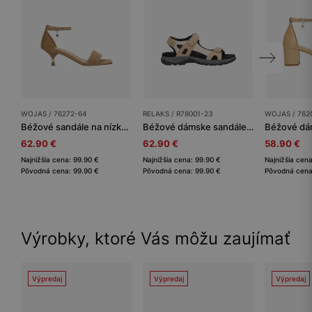
WOJAS / 76272-64
RELAKS / R78001-23
WOJAS / 762
Béžové sandále na nízkom opätku
Béžové dámske sandále RELAKS v športovom štýle
62.90 €
62.90 €
58.90 €
Najnižšia cena: 99.90 €
Najnižšia cena: 99.90 €
Najnižšia cen
Pôvodná cena: 99.90 €
Pôvodná cena: 99.90 €
Pôvodná cena
Výrobky, ktoré Vás môžu zaujímať
Výpredaj
Výpredaj
Výpredaj