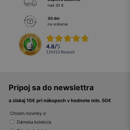
nad 30 €
30 dní
na vrátenie
4.8
/
5
124313
recenzií
Pripoj sa do newslettra
a získaj 10€ pri nákupoch v hodnote min. 50€
Chcem novinky o:
Dámska kolekcia