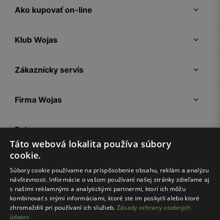
Ako kupovať on-line
Klub Wojas
Zákaznícky servis
Firma Wojas
Pokyny
Táto webová lokalita používa súbory
cookie.
Súbory cookie používame na prispôsobenie obsahu, reklám a analýzu
návštevnosti. Informácie o vašom používaní našej stránky zdieľame aj
s našimi reklamnými a analytickými partnermi, ktorí ich môžu
kombinovať s inými informáciami, ktoré ste im poskytli alebo ktoré
zhromaždili pri používaní ich služieb.
Zásady ochrany osobných
údajov
Nákupný poriadok
Politika súkromia
Nastavenia cookies