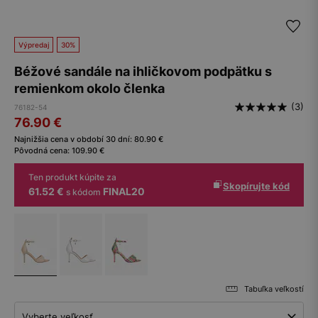
Výpredaj
30%
Béžové sandále na ihličkovom podpätku s
remienkom okolo členka
(3)
76182-54
76.90
€
Najnižšia cena v období 30 dní:
80.90
€
Pôvodná cena:
109.90
€
Ten produkt kúpite za
Skopírujte kód
61.52 €
FINAL20
s kódom
Tabuľka veľkostí
Vyberte veľkosť