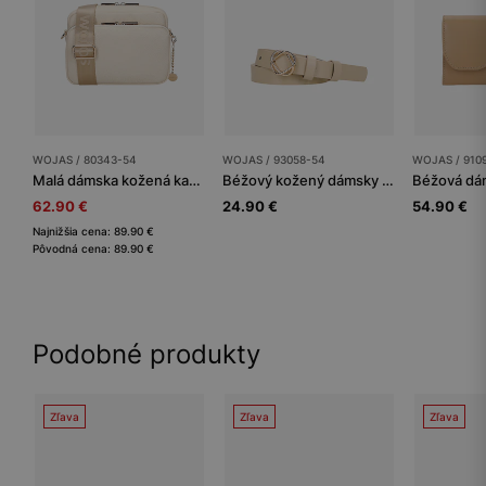
WOJAS / 80343-54
WOJAS / 93058-54
WOJAS / 910
Malá dámska kožená kabelka v béžovej farbe
Béžový kožený dámsky opasok so zlatou sponou
62.90 €
24.90 €
54.90 €
Najnižšia cena: 89.90 €
Pôvodná cena: 89.90 €
Podobné produkty
Zľava
Zľava
Zľava