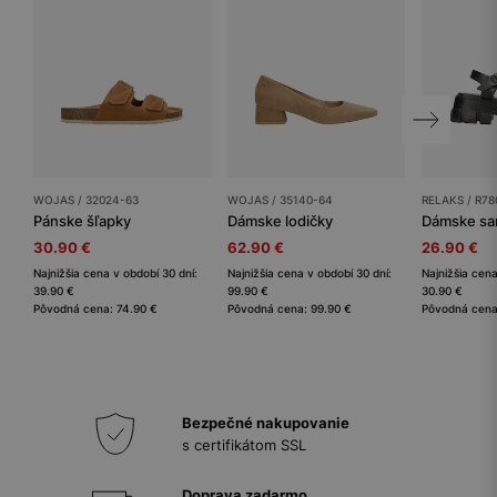
WOJAS / 32024-63
WOJAS / 35140-64
RELAKS / R78
Pánske šľapky
Dámske lodičky
Dámske sa
30.90 €
62.90 €
26.90 €
Najnižšia cena v období 30 dní:
Najnižšia cena v období 30 dní:
Najnižšia cena
39.90 €
99.90 €
30.90 €
Pôvodná cena: 74.90 €
Pôvodná cena: 99.90 €
Pôvodná cena
Bezpečné nakupovanie
s certifikátom SSL
Doprava zadarmo