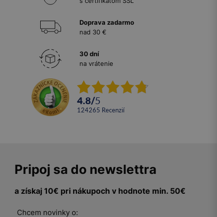
s certifikátom SSL
Doprava zadarmo
nad 30 €
30 dní
na vrátenie
4.8
/
5
124265
recenzií
Pripoj sa do newslettra
a získaj 10€ pri nákupoch v hodnote min. 50€
Chcem novinky o: