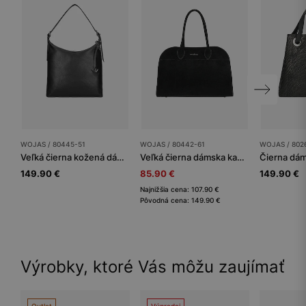
WOJAS / 80445-51
WOJAS / 80442-61
WOJAS / 802
Veľká čierna kožená dámska kabelka
Veľká čierna dámska kabelka z useňoviny
149.90 €
85.90 €
149.90 €
Najnižšia cena: 107.90 €
Pôvodná cena: 149.90 €
Výrobky, ktoré Vás môžu zaujímať
Outlet
Výpredaj