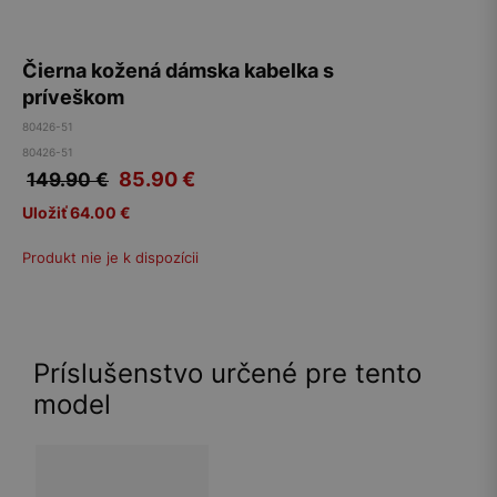
Čierna kožená dámska kabelka s
príveškom
80426-51
80426-51
85.90
€
149.90 €
Uložiť 64.00 €
Produkt nie je k dispozícii
Príslušenstvo určené pre tento
model