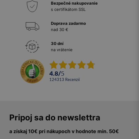
Bezpečné nakupovanie
s certifikátom SSL
Doprava zadarmo
nad 30 €
30 dní
na vrátenie
4.8
/
5
124313
recenzií
Pripoj sa do newslettra
a získaj 10€ pri nákupoch v hodnote min. 50€