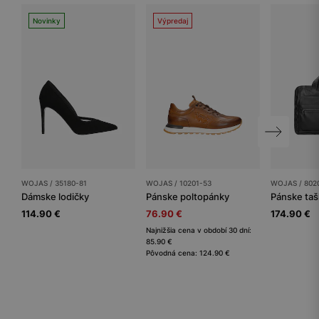
Novinky
Výpredaj
WOJAS / 35180-81
WOJAS / 10201-53
WOJAS / 802
Dámske lodičky
Pánske poltopánky
114.90 €
76.90 €
174.90 €
Najnižšia cena v období 30 dní:
85.90 €
Pôvodná cena: 124.90 €