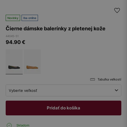
Novinky
Iba online
Čierne dámske balerínky z pletenej kože
44045-51
94.90
€
Tabuľka veľkostí
Vyberte veľkosť
Pridať do košíka
Skladom