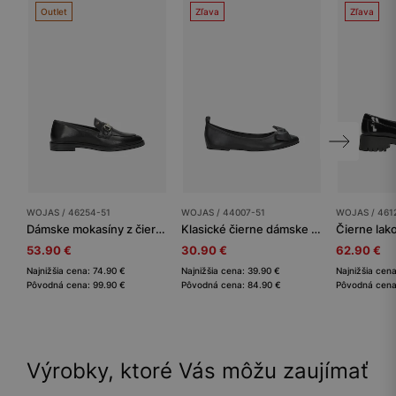
Outlet
Zľava
Zľava
WOJAS / 46254-51
WOJAS / 44007-51
WOJAS / 461
Dámske mokasíny z čiernej kože zdobené zlatou prackou
Klasické čierne dámske balerínky z lícovej kože
53.90 €
30.90 €
62.90 €
Najnižšia cena: 74.90 €
Najnižšia cena: 39.90 €
Najnižšia cen
Pôvodná cena: 99.90 €
Pôvodná cena: 84.90 €
Pôvodná cena
Výrobky, ktoré Vás môžu zaujímať