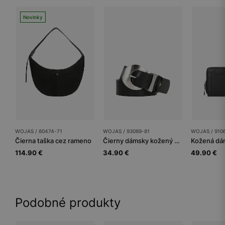
Novinky
WOJAS / 80474-71
WOJAS / 93089-81
WOJAS / 910
Čierna taška cez rameno
Čierny dámsky kožený opasok s veľkou striebornou prackou
114.90 €
34.90 €
49.90 €
Podobné produkty