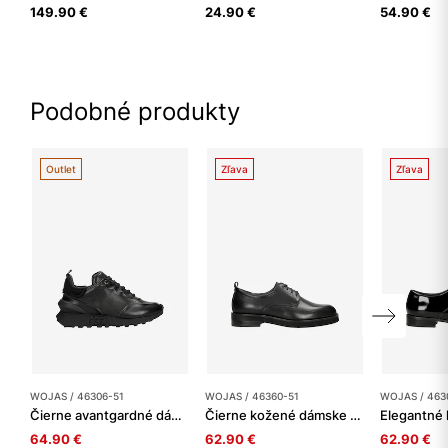
149.90 €
24.90 €
54.90 €
Podobné produkty
Outlet
Zľava
Zľava
WOJAS / 46306-51
WOJAS / 46360-51
WOJAS / 463
Čierne avantgardné dámske tenisky
Čierne kožené dámske poltopánky na šnurovanie
64.90 €
62.90 €
62.90 €