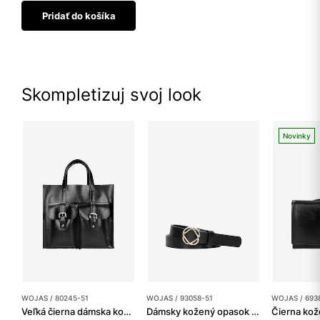
Pridať do košíka
Skompletizuj svoj look
Novinky
WOJAS / 80245-51
WOJAS / 93058-51
WOJAS / 693
Veľká čierna dámska kožená kabelka
Dámsky kožený opasok s jedinečnou prackou