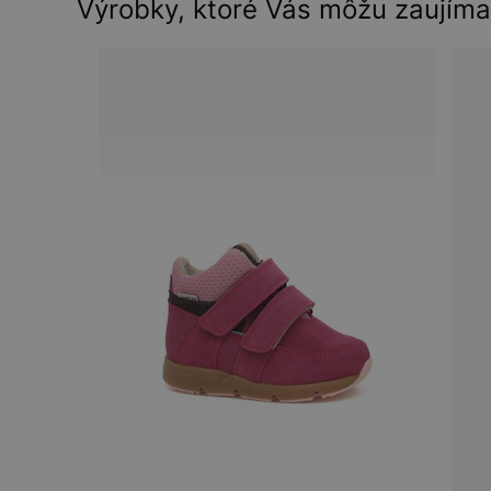
Výrobky, ktoré Vás môžu zaujíma