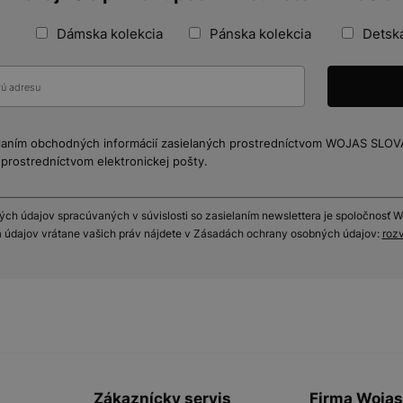
Dámska kolekcia
Pánska kolekcia
Detská
elaním obchodných informácií zasielaných prostredníctvom WOJAS SLOVA
prostredníctvom elektronickej pošty.
h údajov spracúvaných v súvislosti so zasielaním newslettera je spoločnosť Woj
 údajov vrátane vašich práv nájdete v Zásadách ochrany osobných údajov:
rozv
Zákaznícky servis
Firma Woja