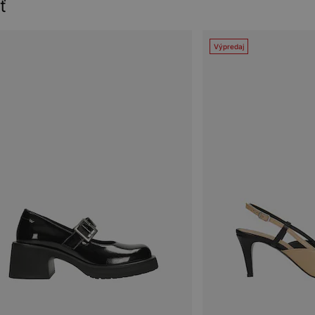
ť
Výpredaj