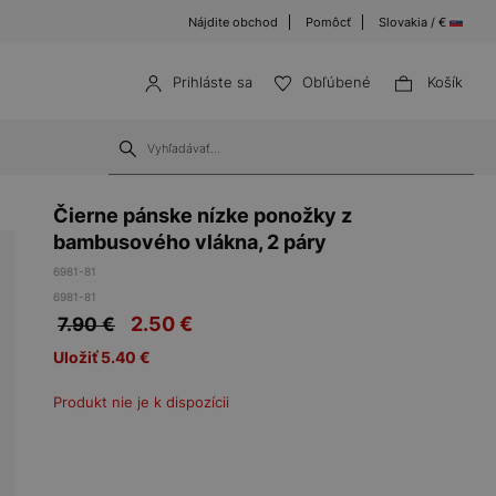
Nájdite obchod
Pomôcť
Slovakia / €
Prihláste sa
Obľúbené
Košík
Čierne pánske nízke ponožky z
bambusového vlákna, 2 páry
6981-81
6981-81
2.50
€
7.90 €
Uložiť 5.40 €
Produkt nie je k dispozícii