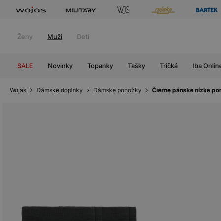
Ženy
Muži
Deti
SALE
Novinky
Topanky
Tašky
Tričká
Iba Onlin
Wojas
Dámske doplnky
Dámske ponožky
Čierne pánske nízke po