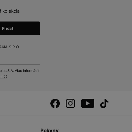
 kolekcia
KIA S.R.O.
as S.A. Viac informácií
inúť
s
Pokyny