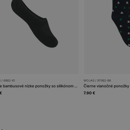
/ 6982-81
WOJAS / 97062-86
Čierne bambusové nízke ponožky so silikónom na päte, ideálne do mokasín
€
7.90 €