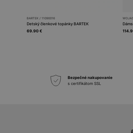
BARTEK / 11090016
WOJAS 
Detský členkové topánky BARTEK
Dámsk
69.90 €
114.9
Bezpečné nakupovanie
s certifikátom SSL