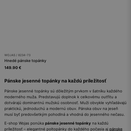
WOJAS / 8234-73
Hnedé pánske topánky
149.90 €
Pánske jesenné topánky na každú príležitosť
Pánske jesenné topánky sú dôležitým prvkom v šatníku každého
moderného muža. Predstavujú doplnok k celkovému outfitu a
dotvárajú dominantnú mužskú osobnosť. Muži obvykle vyhľadávajú
praktickú, jednoduchú a modernú obuv. Pánska obuv na jeseň
musí byť predovšetkým pohodlná a vhodná do jesenného nečasu.
E-shop Wojas ponúka
pánske jesenné topánky
na každú
príležitosť – elegantné poltopánky do každého počasia aj
pánske