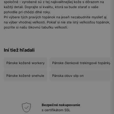
spoločné - vyrobené sú z tej najkvalitnejšej kože s dôrazom na
každý detail. Doprajte si kvalitu, ktorá sa bude starať o vaše
pohodlie pri chôdzi dlhé roky.
Pri výbere tých pravých topánok na jeseň nezabudnite myslieť aj
na výber vhodnej veľkosti. Pokiaľ si nie ste istý veľkosťou topánok,
pozrite si našu šikovnú tabuľku veľkostí.
Iní tiež hľadali
Pánske kožené workery
Pánske členkové trekingové topánky
Pánske kožené snehule
Pánska obuv slip on
Bezpečné nakupovanie
s certifikátom SSL