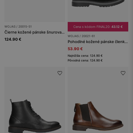
WOJAS / 20015-51
Cena s kódom FINAL20:
43.12 €
Čierne kožené pánske šnurovacie čižmy z hladkej kože
WOJAS / 20021-61
124.90 €
Pohodlné kožené pánske členkové čižmy do práce aj na výlet
53.90 €
Najnižšia cena: 124.90 €
Pôvodná cena: 124.90 €