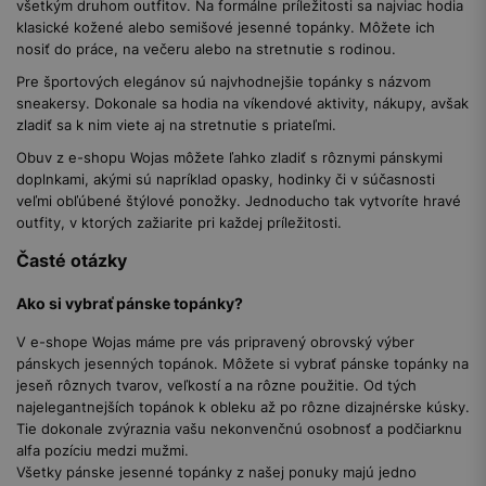
všetkým druhom outfitov. Na formálne príležitosti sa najviac hodia
klasické kožené alebo semišové jesenné topánky. Môžete ich
nosiť do práce, na večeru alebo na stretnutie s rodinou.
Pre športových elegánov sú najvhodnejšie topánky s názvom
sneakersy. Dokonale sa hodia na víkendové aktivity, nákupy, avšak
zladiť sa k nim viete aj na stretnutie s priateľmi.
Obuv z e-shopu Wojas môžete ľahko zladiť s rôznymi pánskymi
doplnkami, akými sú napríklad opasky, hodinky či v súčasnosti
veľmi obľúbené štýlové ponožky. Jednoducho tak vytvoríte hravé
outfity, v ktorých zažiarite pri každej príležitosti.
Časté otázky
Ako si vybrať pánske topánky?
V e-shope Wojas máme pre vás pripravený obrovský výber
pánskych jesenných topánok. Môžete si vybrať pánske topánky na
jeseň rôznych tvarov, veľkostí a na rôzne použitie. Od tých
najelegantnejších topánok k obleku až po rôzne dizajnérske kúsky.
Tie dokonale zvýraznia vašu nekonvenčnú osobnosť a podčiarknu
alfa pozíciu medzi mužmi.
Všetky pánske jesenné topánky z našej ponuky majú jedno