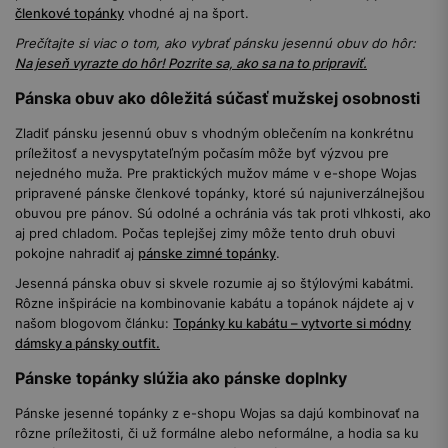
členkové topánky
vhodné aj na šport.
Prečítajte si viac o tom, ako vybrať pánsku jesennú obuv do hôr:
Na jeseň vyrazte do hôr! Pozrite sa, ako sa na to pripraviť.
Pánska obuv ako dôležitá súčasť mužskej osobnosti
Zladiť pánsku jesennú obuv s vhodným oblečením na konkrétnu
príležitosť a nevyspytateľným počasím môže byť výzvou pre
nejedného muža. Pre praktických mužov máme v e-shope Wojas
pripravené pánske členkové topánky, ktoré sú najuniverzálnejšou
obuvou pre pánov. Sú odolné a ochránia vás tak proti vlhkosti, ako
aj pred chladom. Počas teplejšej zimy môže tento druh obuvi
pokojne nahradiť aj
pánske zimné topánky
.
Jesenná pánska obuv si skvele rozumie aj so štýlovými kabátmi.
Rôzne inšpirácie na kombinovanie kabátu a topánok nájdete aj v
našom blogovom článku:
Topánky ku kabátu – vytvorte si módny
dámsky a pánsky outfit.
Pánske topánky slúžia ako pánske doplnky
Pánske jesenné topánky z e-shopu Wojas sa dajú kombinovať na
rôzne príležitosti, či už formálne alebo neformálne, a hodia sa ku