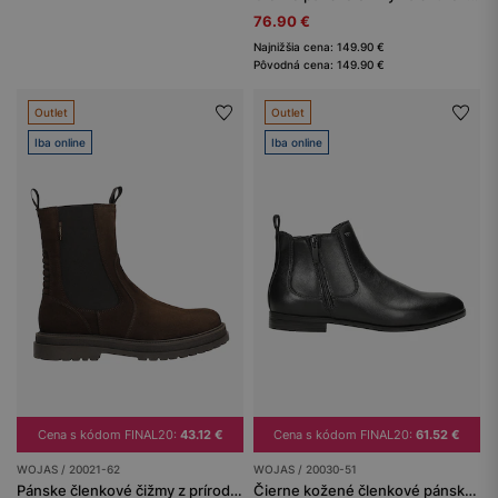
76.90 €
Najnižšia cena: 149.90 €
Pôvodná cena: 149.90 €
Outlet
Outlet
Iba online
Iba online
Cena s kódom FINAL20:
43.12 €
Cena s kódom FINAL20:
61.52 €
WOJAS / 20021-62
WOJAS / 20030-51
Pánske členkové čižmy z prírodnej kože na každý deň
Čierne kožené členkové pánske poltopánky so zipsom