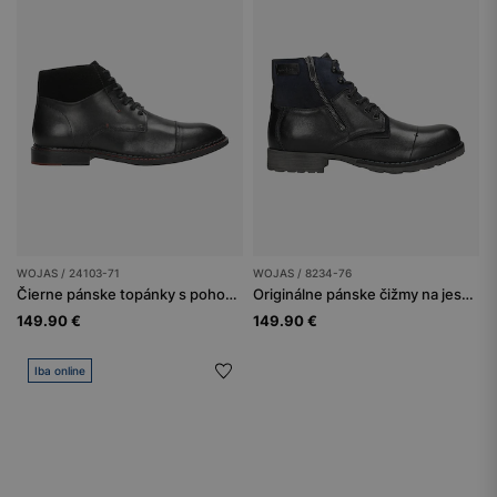
WOJAS / 24103-71
WOJAS / 8234-76
Čierne pánske topánky s pohodlným zapínaním na zips
Originálne pánske čižmy na jeseň z prírodnej kože
149.90 €
149.90 €
Iba online