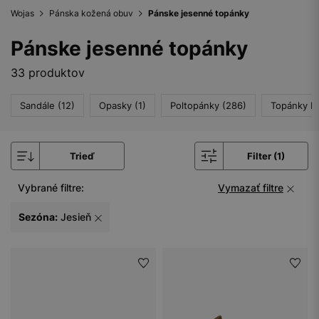
Wojas
Pánska kožená obuv
Pánske jesenné topánky
Pánske jesenné topánky
33 produktov
Sandále (12)
Opasky (1)
Poltopánky (286)
Topánky Do
Trieď
Filter (1)
Vybrané filtre:
Vymazať filtre
Sezóna:
Jesieň