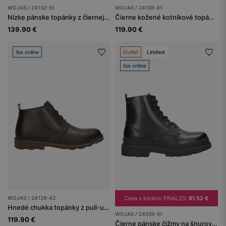
WOJAS / 24132-51
WOJAS / 24128-41
Nízke pánske topánky z čiernej lícovej kože
Čierne kožené kotníkové topánky chukka
139.90 €
119.90 €
Iba online
Outlet
Limited
Iba online
WOJAS / 24128-42
Cena s kódom FINAL20:
61.52 €
Hnedé chukka topánky z pull-up kože
WOJAS / 24039-51
119.90 €
Čierne pánske čižmy na šnurovanie z lícovej kože