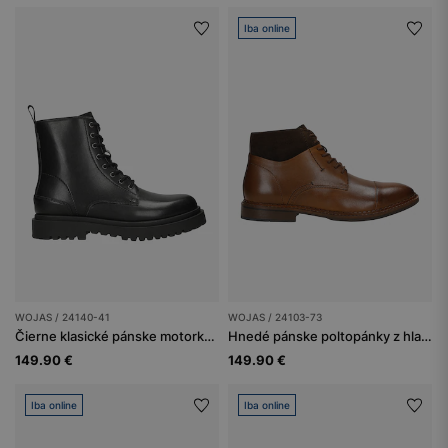
Iba online
WOJAS / 24140-41
WOJAS / 24103-73
Čierne klasické pánske motorky na hrubej podrážke
Hnedé pánske poltopánky z hladkej kože a vložkami z nubuku
149.90 €
149.90 €
Iba online
Iba online