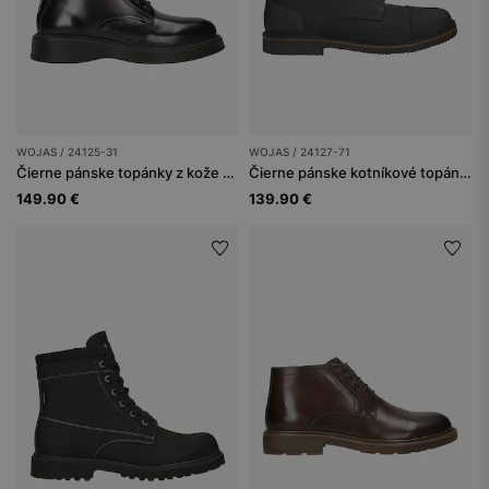
WOJAS / 24125-31
WOJAS / 24127-71
Čierne pánske topánky z kože s vyšším leskom
Čierne pánske kotníkové topánky
149.90 €
139.90 €