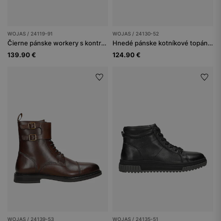
WOJAS / 24119-91
WOJAS / 24130-52
Čierne pánske workery s kontrastným prešívaním
Hnedé pánske kotníkové topánky z lícovej kože
139.90 €
124.90 €
WOJAS / 24139-53
WOJAS / 24135-51