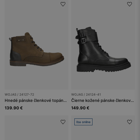
WOJAS / 24127-72
WOJAS / 24124-41
Hnedé pánske členkové topánky z kombinovaných kôž
Čierne kožené pánske členkové čižmy so zipsom
139.90 €
149.90 €
Iba online