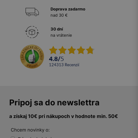
Doprava zadarmo
nad 30 €
30 dní
na vrátenie
4.8
/
5
124313
recenzií
Pripoj sa do newslettra
a získaj 10€ pri nákupoch v hodnote min. 50€
Chcem novinky o: