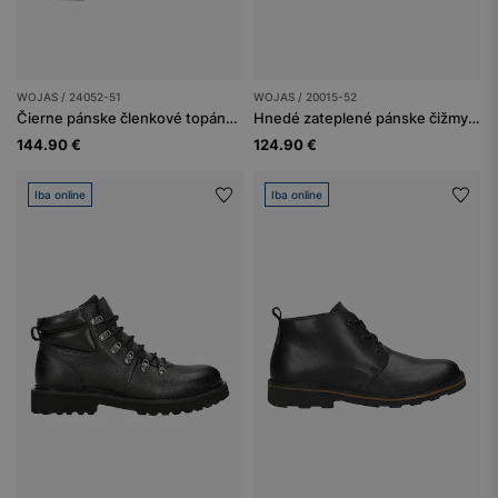
WOJAS / 24052-51
WOJAS / 20015-52
Čierne pánske členkové topánky s elegantným šnurovaním
Hnedé zateplené pánske čižmy z hladkej kože
144.90 €
124.90 €
Iba online
Iba online