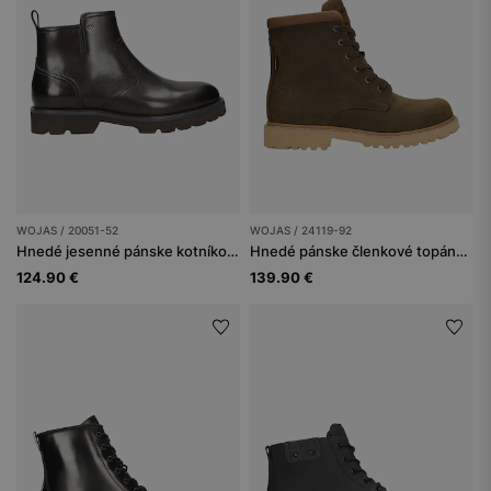
WOJAS / 20051-52
WOJAS / 24119-92
Hnedé jesenné pánske kotníkové čižmy z lícovej kože
Hnedé pánske členkové topánky typu workery
124.90 €
139.90 €