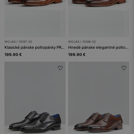
WOJAS / 10187-52
WOJAS / 10188-52
Klasické pánske poltopánky PREMIUM z hladkej kože
Hnedé pánske elegantné poltopánky PREMIUM s brogovaním
199.90 €
199.90 €