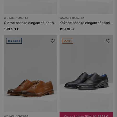
WOJAS / 10057-51
WOJAS / 10057-52
Čierne pánske elegantné poltopánky PREMIUM
Kožené pánske elegantné topánky tmavohnedé
199.90 €
199.90 €
Iba online
Outlet
WOJAS / 10053-53
Cena s kódom FINAL20:
61.52 €