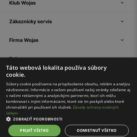
Klub Wojas
Zákaznícky servis
Firma Wojas
Pokyny
Táto webová lokalita používa súbory
cookie.
Súbory cookie používame na prispôsobenie obsahu, reklám a analýzu
návštevnosti. Informácie o vašom používaní našej stránky zdieľame aj
s našimi reklamnými a analytickými partnermi, ktorí ich môžu
kombinovať s inými informáciami, ktoré ste im poskytli alebo ktoré
zhromaždili pri používaní ich služieb.
Zásady ochrany osobných
údajov
Nákupný poriadok
Politika súkromia
Nastavenia cookies
ZOBRAZIŤ PODROBNOSTI
© Wojas 2026
PRIJAŤ VŠETKO
ODMIETNUŤ VŠETKO