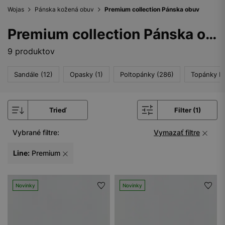
Wojas
Pánska kožená obuv
Premium collection Pánska obuv
Premium collection Pánska obuv
9 produktov
Sandále (12)
Opasky (1)
Poltopánky (286)
Topánky Do
Trieď
Filter (1)
Vybrané filtre:
Vymazať filtre
Line:
Premium
Novinky
Novinky