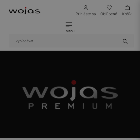
Prihláste sa
Obľúbené
Košík
Menu