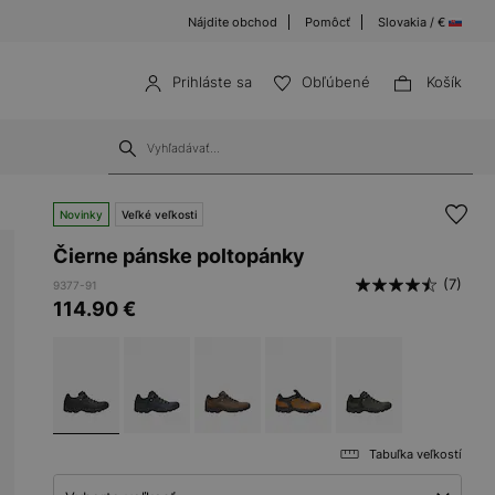
Nájdite obchod
Pomôcť
Slovakia / €
Prihláste sa
Obľúbené
Košík
Novinky
Veľké veľkosti
Čierne pánske poltopánky
(7)
9377-91
114.90
€
Tabuľka veľkostí