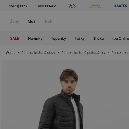
Ženy
Muži
Deti
SALE
Novinky
Topanky
Tašky
Tričká
Iba Onlin
Wojas
Pánska kožená obuv
Pánske kožené poltopánky
Pánska ko