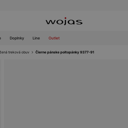
e
Doplnky
Line
Outlet
žená treková obuv
Čierne pánske poltopánky 9377-91