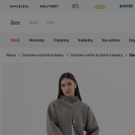
Ženy
Muži
Deti
SALE
Novinky
Topanky
Kabelky
Iba online
Do
Wojas
Dámske kožené kabelky
Dámske veľké kožené kabelky
Ele