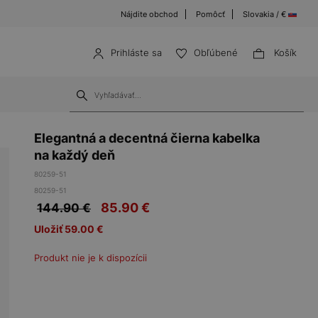
Nájdite obchod
Pomôcť
Slovakia / €
Prihláste sa
Obľúbené
Košík
Elegantná a decentná čierna kabelka
na každý deň
80259-51
80259-51
85.90
€
144.90 €
Uložiť 59.00 €
Produkt nie je k dispozícii