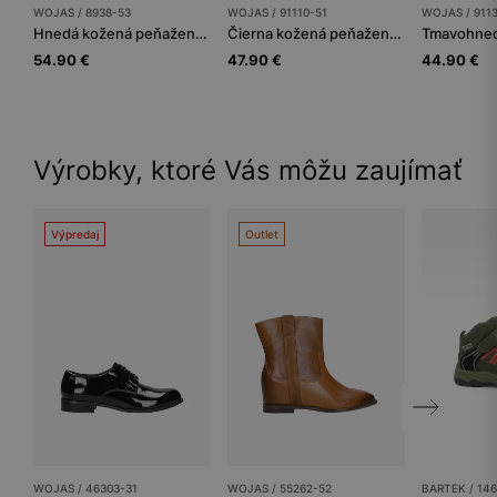
WOJAS / 8938-53
WOJAS / 91110-51
WOJAS / 911
Hnedá kožená peňaženka pre mužov s ochranou proti krádeži RFID
Čierna kožená peňaženka na karty
54.90 €
47.90 €
44.90 €
Výrobky, ktoré Vás môžu zaujímať
Výpredaj
Outlet
WOJAS / 46303-31
WOJAS / 55262-52
BARTEK / 14