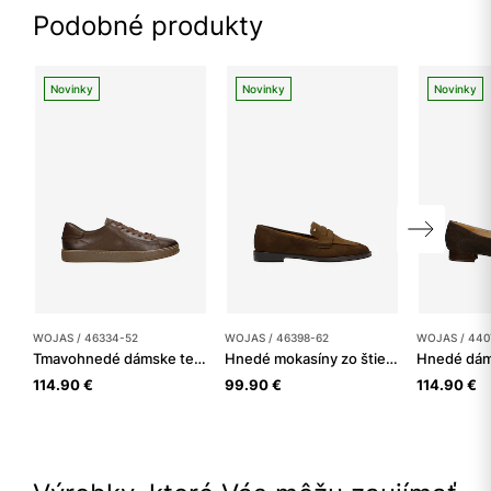
Podobné produkty
Novinky
Novinky
Novinky
WOJAS / 46334-52
WOJAS / 46398-62
WOJAS / 440
Tmavohnedé dámske tenisky z lícnej kože
Hnedé mokasíny zo štiepenky
114.90 €
99.90 €
114.90 €