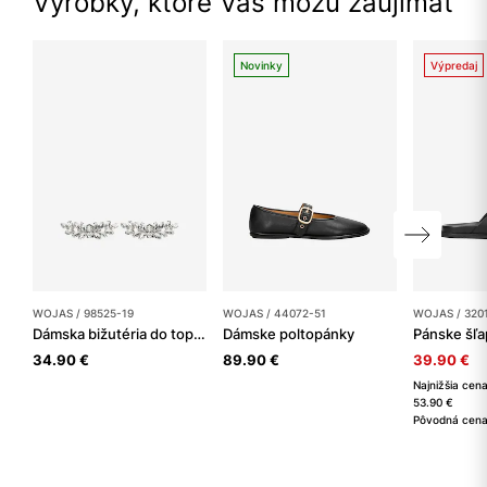
Výrobky, ktoré Vás môžu zaujímať
Novinky
Výpredaj
WOJAS / 98525-19
WOJAS / 44072-51
WOJAS / 320
Dámska bižutéria do topánok
Dámske poltopánky
Pánske šľa
34.90 €
89.90 €
39.90 €
Najnižšia cena
53.90 €
Pôvodná cena