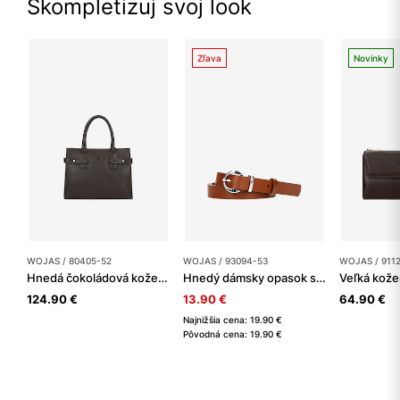
Skompletizuj svoj look
Zľava
Novinky
WOJAS / 80405-52
WOJAS / 93094-53
WOJAS / 911
Hnedá čokoládová kožená kabelka
Hnedý dámsky opasok so striebornou prackou
124.90 €
13.90 €
64.90 €
Najnižšia cena: 19.90 €
Pôvodná cena: 19.90 €