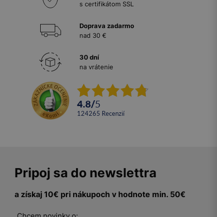
s certifikátom SSL
Doprava zadarmo
nad 30 €
30 dní
na vrátenie
4.8
/
5
124265
recenzií
Pripoj sa do newslettra
a získaj 10€ pri nákupoch v hodnote min. 50€
Chcem novinky o: