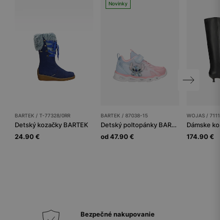
Novinky
BARTEK / T-77328/0RR
BARTEK / 87038-15
WOJAS / 7111
Detský kozačky BARTEK
Detský poltopánky BARTEK
Dámske ko
24.90 €
od 47.90 €
174.90 €
Bezpečné nakupovanie