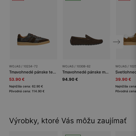
WOJAS / 10234-72
WOJAS / 10308-62
WOJAS / 102
Tmavohnedé pánske tenisky z kombinovanej kože
Tmavohnedé pánske mokasíny zo štiepenky
53.90 €
94.90 €
39.90 €
Najnižšia cena: 62.90 €
Najnižšia cen
Pôvodná cena: 114.90 €
Pôvodná cena
Výrobky, ktoré Vás môžu zaujímať