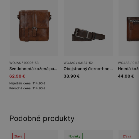
WOJAS / 90026-53
WOJAS / 93134-52
WOJAS / 911
Svetlohnedá kožená pánska taška listonoška
Obojstranný čierno-hnedý pánsky opasok s otočnou prackou
62.90 €
38.90 €
44.90 €
Najnižšia cena: 114.90 €
Pôvodná cena: 114.90 €
Podobné produkty
Zľava
Novinky
Zľava