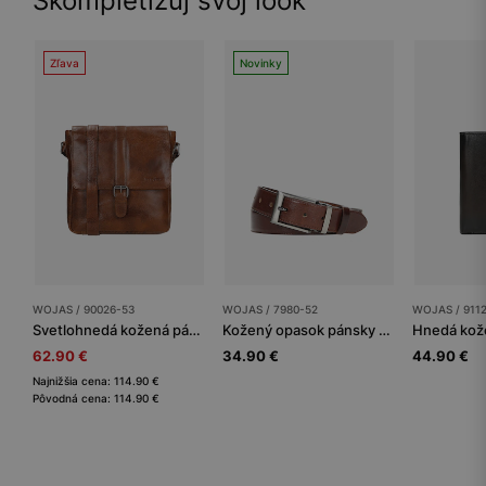
Skompletizuj svoj look
Zľava
Novinky
WOJAS / 90026-53
WOJAS / 7980-52
WOJAS / 911
Svetlohnedá kožená pánska taška listonoška
Kožený opasok pánsky – dobrý priateľ každého gentlemana
62.90 €
34.90 €
44.90 €
Najnižšia cena: 114.90 €
Pôvodná cena: 114.90 €