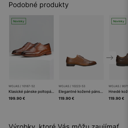
Podobné produkty
Novinky
Novinky
WOJAS / 10187-52
WOJAS / 10223-53
WOJAS / 807
Klasické pánske poltopánky PREMIUM z hladkej kože
Elegantné kožené pánske poltopánky v hnedej farbe
199.90 €
119.90 €
119.90 €
Výrobky, ktoré Vás môžu zaujímať