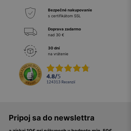
Bezpečné nakupovanie
s certifikátom SSL
Doprava zadarmo
nad 30 €
30 dní
na vrátenie
4.8
/
5
124313
recenzií
Pripoj sa do newslettra
a získaj 10€ pri nákupoch v hodnote min. 50€