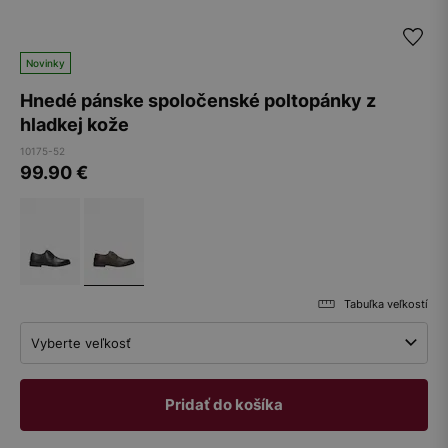
Novinky
Hnedé pánske spoločenské poltopánky z
hladkej kože
10175-52
99.90
€
Tabuľka veľkostí
Vyberte veľkosť
Pridať do košíka