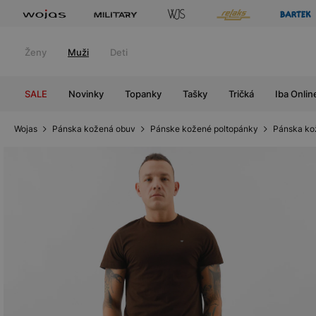
Ženy
Muži
Deti
SALE
Novinky
Topanky
Tašky
Tričká
Iba Onlin
Wojas
Pánska kožená obuv
Pánske kožené poltopánky
Pánska ko