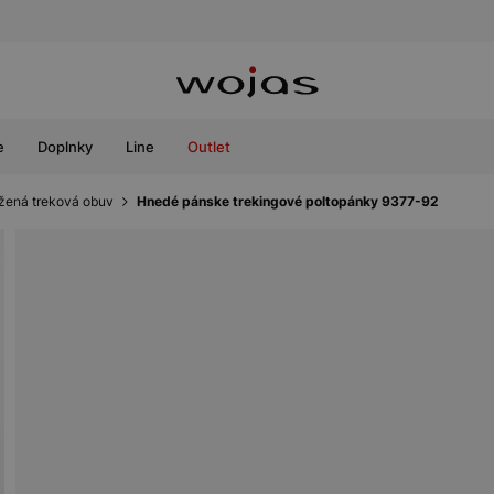
e
Doplnky
Line
Outlet
žená treková obuv
Hnedé pánske trekingové poltopánky 9377-92