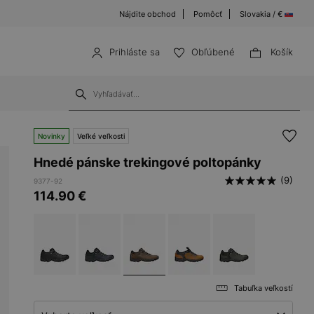
Nájdite obchod
Pomôcť
Slovakia / €
Prihláste sa
Obľúbené
Košík
Novinky
Veľké veľkosti
Hnedé pánske trekingové poltopánky
(9)
9377-92
114.90
€
Tabuľka veľkostí