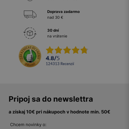
Doprava zadarmo
nad 30 €
30 dní
na vrátenie
4.8
/
5
124313
recenzií
Pripoj sa do newslettra
a získaj 10€ pri nákupoch v hodnote min. 50€
Chcem novinky o: