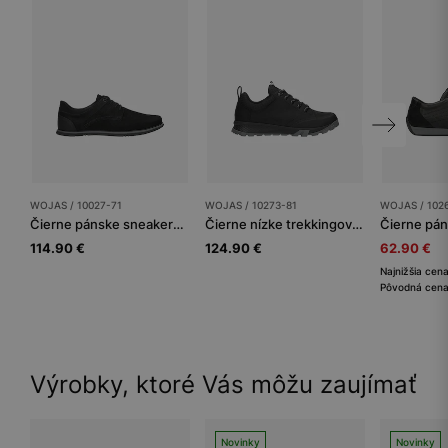
WOJAS / 10027-71
WOJAS / 10273-81
WOJAS / 102
Čierne pánske sneakersy na plochej podrážke
Čierne nízke trekkingové topánky pre mužov z crazy horse kože a textilného materiálu
114.90 €
124.90 €
62.90 €
Najnižšia cen
Pôvodná cena
Výrobky, ktoré Vás môžu zaujímať
Novinky
Novinky