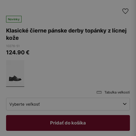
Novinky
Klasické čierne pánske derby topánky z lícnej
kože
10276-51
124.90
€
Tabuľka veľkostí
Vyberte veľkosť
Pridať do košíka