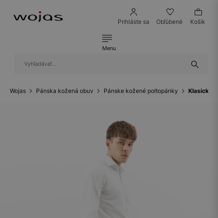
Prihláste sa
Obľúbené
Košík
Menu
Wojas
Pánska kožená obuv
Pánske kožené poltopánky
Klasické č