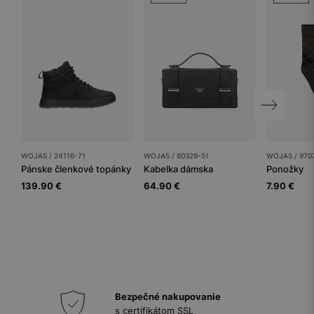
WOJAS / 24116-71
WOJAS / 80329-51
WOJAS / 970
Pánske členkové topánky
Kabelka dámska
Ponožky
139.90 €
64.90 €
7.90 €
Bezpečné nakupovanie
s certifikátom SSL