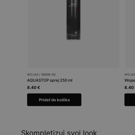
WOJAS / 99006-00
WOJAS 
AQUASTOP sprej 250 ml
Wojas
8.40 €
8.40
Pridať do košíka
Skompletizuj svoj look