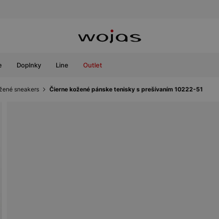
e
Doplnky
Line
Outlet
žené sneakers
Čierne kožené pánske tenisky s prešívaním 10222-51