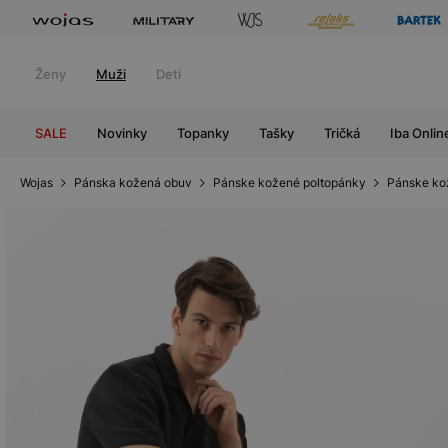
Ženy
Muži
Deti
SALE
Novinky
Topanky
Tašky
Tričká
Iba Onlin
Wojas
Pánska kožená obuv
Pánske kožené poltopánky
Pánske ko