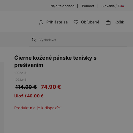
Nájdite obchod
Pomôcť
Slovakia / €
Prihláste sa
Obľúbené
Košík
Čierne kožené pánske tenisky s
prešívaním
10222-51
10222-51
74.90
€
114.90 €
Uložiť 40.00 €
Produkt nie je k dispozícii