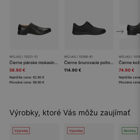
WOJAS / 10221-51
WOJAS / 10266-81
WOJAS / 101
Čierne pánske mokasíny z hladkej kože
Čierne šnurovacie poltopánky pre mužov
58.90 €
114.90 €
74.90 €
Najnižšia cena: 62.90 €
Najnižšia cen
Pôvodná cena: 89.90 €
Pôvodná cena
Výrobky, ktoré Vás môžu zaujímať
Výpredaj
Výpredaj
Novinky