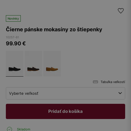
Novinky
Čierne pánske mokasíny zo štiepenky
10257-61
99.90
€
Tabuľka veľkostí
Vyberte veľkosť
Pridať do košíka
Skladom