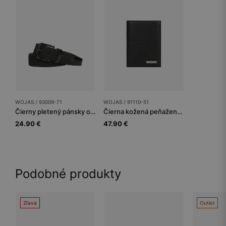
WOJAS / 93009-71
WOJAS / 91110-51
Čierny pletený pánsky opasok s koženými prvkami
Čierna kožená peňaženka na karty
24.90 €
47.90 €
Podobné produkty
Zľava
Outlet