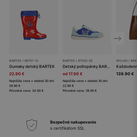
BARTEK / 86701-15
BARTEK / 87033-26
WOJAS / 804
Gumaky detský BARTEK
Detský poltopánky BARTEK
22.90 €
od 17.90 €
139.90 €
Najnižšia cena v období 30 dní:
Najnižšia cena v období 30 dní:
26.90 €
22.90 €
Pôvodná cena: 34.90 €
Pôvodná cena: 39.90 €
Bezpečné nakupovanie
s certifikátom SSL