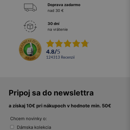
Doprava zadarmo
nad 30 €
30 dní
na vrátenie
4.8
/
5
124313
recenzií
Pripoj sa do newslettra
a získaj 10€ pri nákupoch v hodnote min. 50€
Chcem novinky o:
Dámska kolekcia