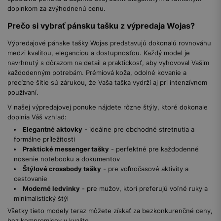
doplnkom za zvýhodnenú cenu.
Prečo si vybrať pánsku tašku z výpredaja Wojas?
Výpredajové pánske tašky Wojas predstavujú dokonalú rovnováhu
medzi kvalitou, eleganciou a dostupnosťou. Každý model je
navrhnutý s dôrazom na detail a praktickosť, aby vyhovoval Vašim
každodenným potrebám. Prémiová koža, odolné kovanie a
precízne šitie sú zárukou, že Vaša taška vydrží aj pri intenzívnom
používaní.
V našej výpredajovej ponuke nájdete rôzne štýly, ktoré dokonale
doplnia Váš vzhľad:
Elegantné aktovky
- ideálne pre obchodné stretnutia a
formálne príležitosti
Praktické messenger tašky
- perfektné pre každodenné
nosenie notebooku a dokumentov
Štýlové crossbody tašky
- pre voľnočasové aktivity a
cestovanie
Moderné ledvinky
- pre mužov, ktorí preferujú voľné ruky a
minimalistický štýl
Všetky tieto modely teraz môžete získať za bezkonkurenčné ceny,
bez kompromisov v kvalite.