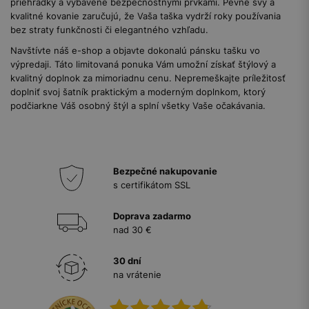
priehradky a vybavené bezpečnostnými prvkami. Pevné švy a
kvalitné kovanie zaručujú, že Vaša taška vydrží roky používania
bez straty funkčnosti či elegantného vzhľadu.
Navštívte náš e-shop a objavte dokonalú pánsku tašku vo
výpredaji. Táto limitovaná ponuka Vám umožní získať štýlový a
kvalitný doplnok za mimoriadnu cenu. Nepremeškajte príležitosť
doplniť svoj šatník praktickým a moderným doplnkom, ktorý
podčiarkne Váš osobný štýl a splní všetky Vaše očakávania.
Bezpečné nakupovanie
s certifikátom SSL
Doprava zadarmo
nad 30 €
30 dní
na vrátenie