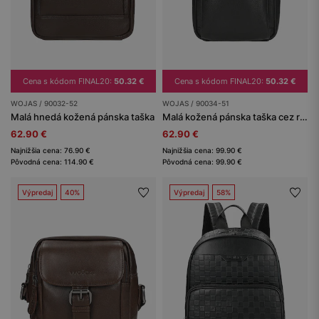
Cena s kódom FINAL20:
50.32 €
Cena s kódom FINAL20:
50.32 €
WOJAS / 90032-52
WOJAS / 90034-51
Malá hnedá kožená pánska taška
Malá kožená pánska taška cez rameno
62.90 €
62.90 €
Najnižšia cena: 76.90 €
Najnižšia cena: 99.90 €
Pôvodná cena: 114.90 €
Pôvodná cena: 99.90 €
Výpredaj
40%
Výpredaj
58%