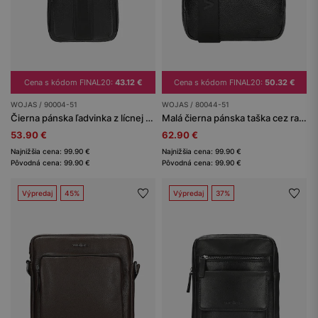
Cena s kódom FINAL20:
43.12 €
Cena s kódom FINAL20:
50.32 €
WOJAS / 90004-51
WOJAS / 80044-51
Čierna pánska ľadvinka z lícnej kože
Malá čierna pánska taška cez rameno
53.90 €
62.90 €
Najnižšia cena: 99.90 €
Najnižšia cena: 99.90 €
Pôvodná cena: 99.90 €
Pôvodná cena: 99.90 €
Výpredaj
45%
Výpredaj
37%