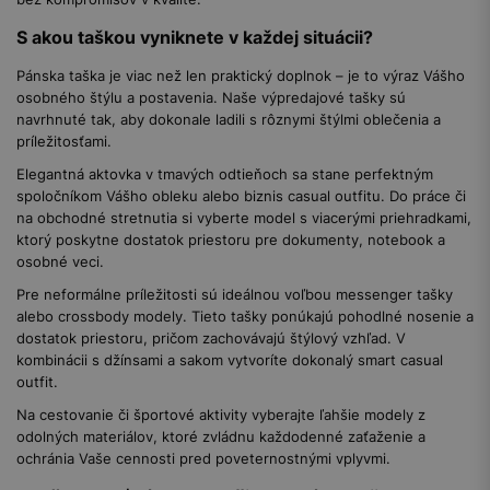
S akou taškou vyniknete v každej situácii?
Pánska taška je viac než len praktický doplnok – je to výraz Vášho
osobného štýlu a postavenia. Naše výpredajové tašky sú
navrhnuté tak, aby dokonale ladili s rôznymi štýlmi oblečenia a
príležitosťami.
Elegantná aktovka v tmavých odtieňoch sa stane perfektným
spoločníkom Vášho obleku alebo biznis casual outfitu. Do práce či
na obchodné stretnutia si vyberte model s viacerými priehradkami,
ktorý poskytne dostatok priestoru pre dokumenty, notebook a
osobné veci.
Pre neformálne príležitosti sú ideálnou voľbou messenger tašky
alebo crossbody modely. Tieto tašky ponúkajú pohodlné nosenie a
dostatok priestoru, pričom zachovávajú štýlový vzhľad. V
kombinácii s džínsami a sakom vytvoríte dokonalý smart casual
outfit.
Na cestovanie či športové aktivity vyberajte ľahšie modely z
odolných materiálov, ktoré zvládnu každodenné zaťaženie a
ochránia Vaše cennosti pred poveternostnými vplyvmi.