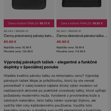
Cena s kódom FINAL20:
68.72 €
Cena s kódom FINAL20:
39.92 €
RELAKS / R90006-81
RELAKS / R80008-81
Čierny priestranný pánsky batoh RELAKS
Čierna víkendová pánska taška RELAKS z textilu a lícovej kože
85.90 €
49.90 €
Najnižšia cena: 92.90 €
Najnižšia cena: 59.90 €
Pôvodná cena: 124.90 €
Pôvodná cena: 114.90 €
Výpredaj pánskych tašiek - elegantné a funkčné
doplnky v špeciálnej ponuke
Hľadáte kvalitnú pánsku tašku za mimoriadnu cenu? Výpredaj
pánskych tašiek Wojas je príležitosťou, ktorú by ste nemali
premeškať! V našej kolekcii nájdete široký výber modelov od
nadčasových aktoviek po praktické crossbody tašky, ktoré spĺňajú
požiadavky moderného muža. Vyrobené z prvotriednej kože a
odolných materiálov, tieto tašky nielen vyzerajú štýlovo, ale
vydržia Vám roky každodenného používania. Využite túto
špeciálnu ponuku a doplňte svoj outfit elegantným a funkčným