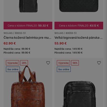
Cena s kódom FINAL20:
50.32 €
Cena s kódom FINAL20:
43.12 €
WOJAS / 90033-51
WOJAS / 80059-51
Čierna kožená ľadvinka pre mužov
Veľká logovaná kožená pánska taška s priehradkou na laptop
62.90 €
53.90 €
Najnižšia cena: 99.90 €
Najnižšia cena: 149.90 €
Pôvodná cena: 99.90 €
Pôvodná cena: 149.90 €
Výpredaj
28%
Výpredaj
56%
Iba online
Iba online