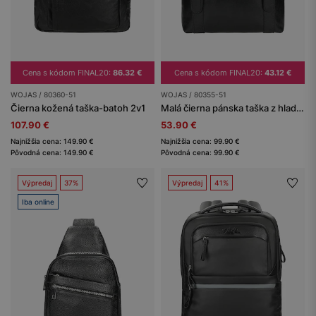
Cena s kódom FINAL20:
86.32 €
Cena s kódom FINAL20:
43.12 €
WOJAS / 80360-51
WOJAS / 80355-51
Čierna kožená taška-batoh 2v1
Malá čierna pánska taška z hladkej kože
107.90 €
53.90 €
Najnižšia cena: 149.90 €
Najnižšia cena: 99.90 €
Pôvodná cena: 149.90 €
Pôvodná cena: 99.90 €
Výpredaj
37%
Výpredaj
41%
Iba online