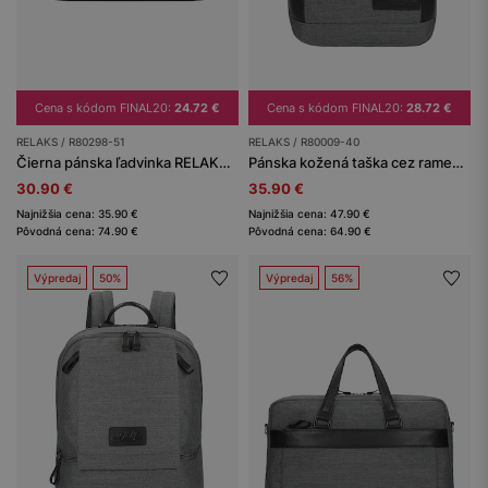
Cena s kódom FINAL20:
24.72 €
Cena s kódom FINAL20:
28.72 €
RELAKS / R80298-51
RELAKS / R80009-40
Čierna pánska ľadvinka RELAKS s koženkovou vložkou
Pánska kožená taška cez rameno z kože a textilu RELAKS
30.90 €
35.90 €
Najnižšia cena: 35.90 €
Najnižšia cena: 47.90 €
Pôvodná cena: 74.90 €
Pôvodná cena: 64.90 €
Výpredaj
50%
Výpredaj
56%