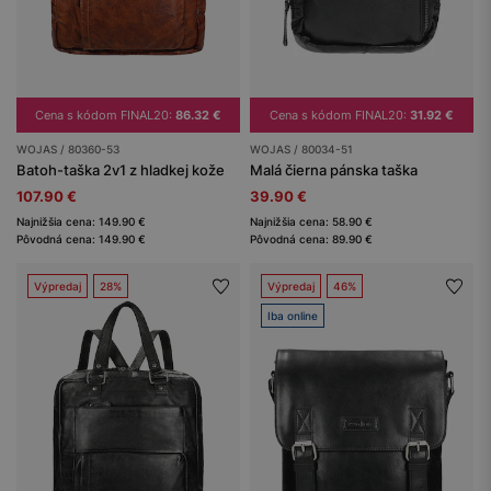
Cena s kódom FINAL20:
86.32 €
Cena s kódom FINAL20:
31.92 €
WOJAS / 80360-53
WOJAS / 80034-51
Batoh-taška 2v1 z hladkej kože
Malá čierna pánska taška
107.90 €
39.90 €
Najnižšia cena: 149.90 €
Najnižšia cena: 58.90 €
Pôvodná cena: 149.90 €
Pôvodná cena: 89.90 €
Výpredaj
28%
Výpredaj
46%
Iba online