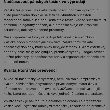
Nadčasovosť pánskych tašiek vo výpredaji
Pánske tašky prešli vo svete módy pozoruhodným vývojom. Z
čisto praktického doplnku sa stali nevyhnutnou súčasťou
moderného šatníka. Ich popularita stále rastie, keďže súčasní muži
potrebujú elegantný spôsob, ako prenášať svoje elektronické
zariadenia, doklady a osobné predmety.
Naše výpredajové tašky reflektujú túto evolúciu – kombinujú
klasické prvky s modernými funkciami. Vďaka tomu získate
nadčasový doplnok, ktorý nikdy nevyjde z módy. Okrem estetickej
hodnoty naše tašky poskytujú aj praktické výhody – organizované
úložné priestory, bezpečnostné prvky a ergonomické riešenia pre
pohodlné nosenie.
Kvalita, ktorá Vás presvedčí
Aj keď sú naše tašky vo výpredaji, nemusia robiť kompromisy v
kvalite. Každá taška je vyrobená z prvotriednych materiálov s
dôrazom na precízne spracovanie. Využívame len najkvalitnejšiu
kožu, ktorá postupom času získava jedinečnú patinu a charakter.
Vnútro tašiek je navrhnuté s ohľadom na ochranu a organizáciu
Vašich vecí – vystlané odolnými materiálmi, rozdelené na praktické