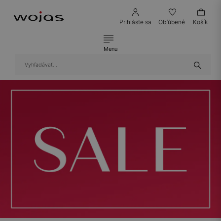
Prihláste sa
Obľúbené
Košík
Menu