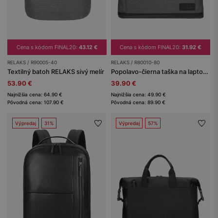
Cena s kódom FINAL20:
43.12 €
Cena s kódom FINAL20:
31.92 €
RELAKS / R90005-40
RELAKS / R80010-80
Textilný batoh RELAKS sivý melír
Popolavo-čierna taška na laptop s kožnými prvkami RELAKS
53.90 €
39.90 €
Najnižšia cena: 64.90 €
Najnižšia cena: 49.90 €
Pôvodná cena: 107.90 €
Pôvodná cena: 89.90 €
Výpredaj
31%
Výpredaj
57%