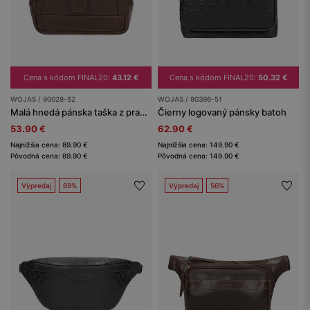
Cena s kódom FINAL20:
43.12 €
Cena s kódom FINAL20:
50.32 €
WOJAS / 90028-52
WOJAS / 80396-51
Malá hnedá pánska taška z pravej kože
Čierny logovaný pánsky batoh
53.90 €
62.90 €
Najnižšia cena: 89.90 €
Najnižšia cena: 149.90 €
Pôvodná cena: 89.90 €
Pôvodná cena: 149.90 €
Výpredaj
69%
Výpredaj
56%