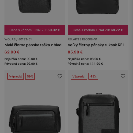
Cena s kódom FINAL20:
50.32 €
Cena s kódom FINAL20:
68.72 €
WOJAS / 80193-51
RELAKS / R90008-51
Malá čierna pánska taška z hladkej kože
Veľký čierny pánsky ruksak RELAKS
62.90 €
85.90 €
Najnižšia cena: 99.90 €
Najnižšia cena: 98.90 €
Pôvodná cena: 99.90 €
Pôvodná cena: 144.90 €
Výpredaj
59%
Výpredaj
45%