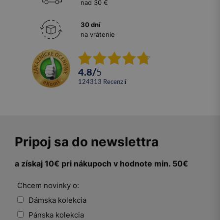
nad 30 €
30 dní
na vrátenie
4.8
/
5
124313
recenzií
Pripoj sa do newslettra
a získaj 10€ pri nákupoch v hodnote min. 50€
Chcem novinky o:
Dámska kolekcia
Pánska kolekcia