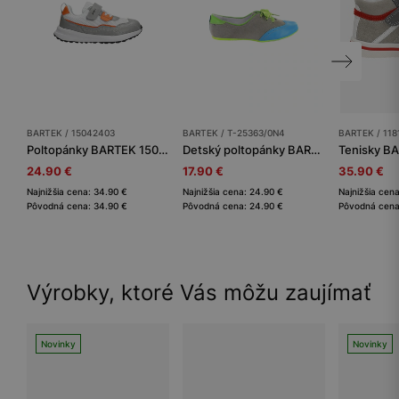
BARTEK / 15042403
BARTEK / T-25363/0N4
BARTEK / 118
Poltopánky BARTEK 15042403, šedo-biele
Detský poltopánky BARTEK
24.90 €
17.90 €
35.90 €
Najnižšia cena: 34.90 €
Najnižšia cena: 24.90 €
Najnižšia cen
Pôvodná cena: 34.90 €
Pôvodná cena: 24.90 €
Pôvodná cena
Výrobky, ktoré Vás môžu zaujímať
Novinky
Novinky