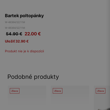
Bartek poltopánky
W-48384/SZ/11M
W-48384/SZ/11M
22.00
€
54.90 €
Uložiť 32.90 €
Produkt nie je k dispozícii
Podobné produkty
Zľava
Zľava
Zľava