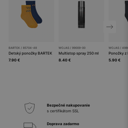
BARTEK / 85704-48
WOJAS / 99009-00
WOJAS / 498
Detský ponožky BARTEK
Multistop spray 250 ml
Ponožky z 
7.90 €
8.40 €
5.90 €
Bezpečné nakupovanie
s certifikátom SSL
Doprava zadarmo