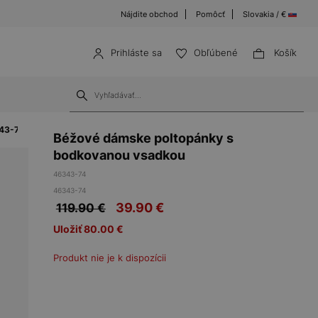
Nájdite obchod
Pomôcť
Slovakia / €
Prihláste sa
Obľúbené
Košík
343-74
Béžové dámske poltopánky s
bodkovanou vsadkou
46343-74
46343-74
39.90
€
119.90 €
Uložiť 80.00 €
Produkt nie je k dispozícii