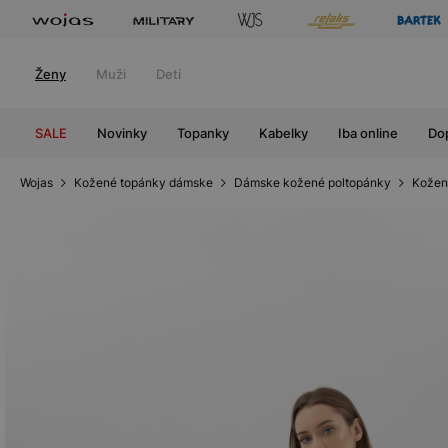
Ženy
Muži
Deti
SALE
Novinky
Topanky
Kabelky
Iba online
Do
Wojas
Kožené topánky dámske
Dámske kožené poltopánky
Kožen