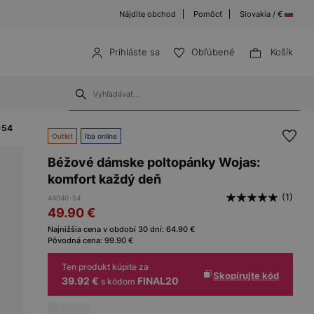
Nájdite obchod
Pomôcť
Slovakia / €
Prihláste sa
Obľúbené
Košík
-54
Outlet
Iba online
Béžové dámske poltopánky Wojas:
komfort každý deň
(1)
44040-54
49.90
€
Najnižšia cena v období 30 dní:
64.90
€
Pôvodná cena:
99.90
€
Ten produkt kúpite za
Skopírujte kód
39.92 €
FINAL20
s kódom