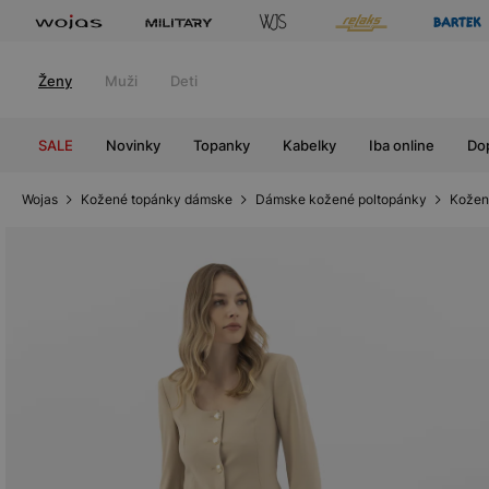
Ženy
Muži
Deti
SALE
Novinky
Topanky
Kabelky
Iba online
Do
Wojas
Kožené topánky dámske
Dámske kožené poltopánky
Kožen