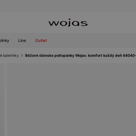
plnky
Line
Outlet
é balerínky
Béžové dámske poltopánky Wojas: komfort každý deň 44040