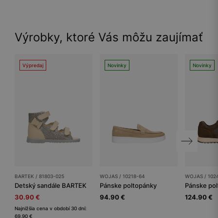
Výrobky, ktoré Vás môžu zaujímať
Výpredaj
Novinky
Novinky
BARTEK / 81803-025
WOJAS / 10218-64
WOJAS / 102
Detský sandále BARTEK
Pánske poltopánky
Pánske po
30.90 €
94.90 €
124.90 €
Najnižšia cena v období 30 dní:
69.90 €