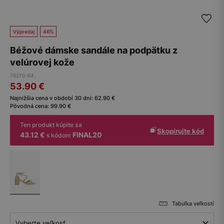
Výpredaj
46%
Béžové dámske sandále na podpätku z
velúrovej kože
76270-64
53.90
€
Najnižšia cena v období 30 dní:
62.90
€
Pôvodná cena:
99.90
€
Ten produkt kúpite za
Skopírujte kód
43.12 €
FINAL20
s kódom
Tabuľka veľkostí
Vyberte veľkosť