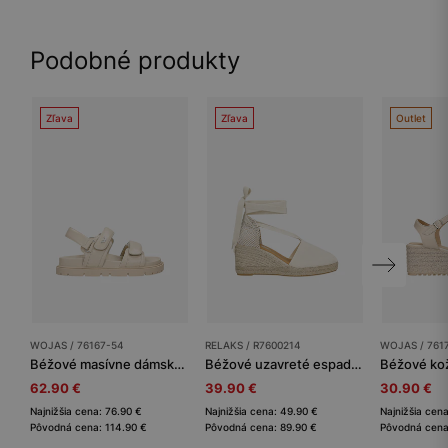
Podobné produkty
Zľava
Zľava
Outlet
WOJAS / 76167-54
RELAKS / R7600214
WOJAS / 761
Béžové masívne dámske sandále z lícnej kože
Béžové uzavreté espadrilky RELAKS
62.90 €
39.90 €
30.90 €
Najnižšia cena: 76.90 €
Najnižšia cena: 49.90 €
Najnižšia cen
Pôvodná cena: 114.90 €
Pôvodná cena: 89.90 €
Pôvodná cena