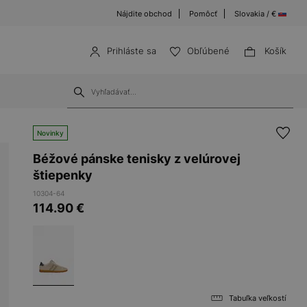
Nájdite obchod
Pomôcť
Slovakia / €
Prihláste sa
Obľúbené
Košík
Novinky
Béžové pánske tenisky z velúrovej
štiepenky
10304-64
114.90
€
Tabuľka veľkostí