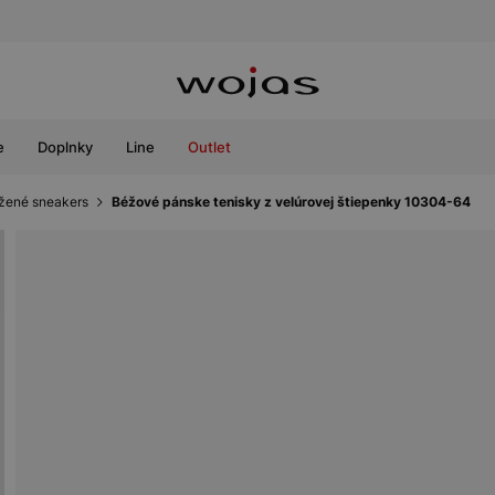
e
Doplnky
Line
Outlet
žené sneakers
Béžové pánske tenisky z velúrovej štiepenky 10304-64