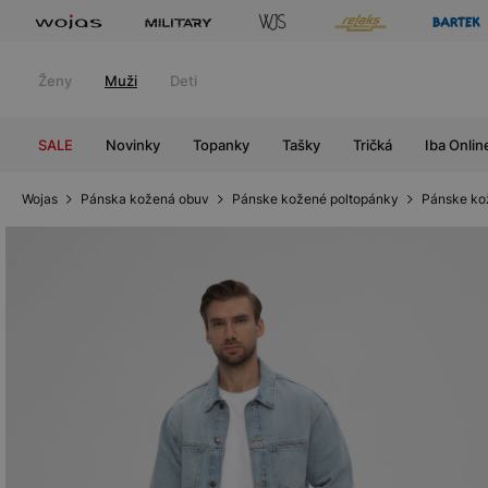
Ženy
Muži
Deti
SALE
Novinky
Topanky
Tašky
Tričká
Iba Onlin
Wojas
Pánska kožená obuv
Pánske kožené poltopánky
Pánske ko