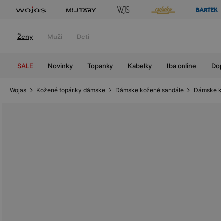
Ženy
Muži
Deti
SALE
Novinky
Topanky
Kabelky
Iba online
Do
Wojas
Kožené topánky dámske
Dámske kožené sandále
Dámske k