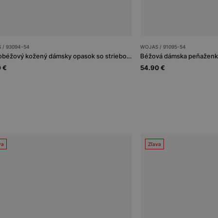
 / 93094-54
WOJAS / 91095-54
Svetlobéžový kožený dámsky opasok so striebornou prackou
Béžová dámska peňaženka
 €
54.90 €
va
Zľava