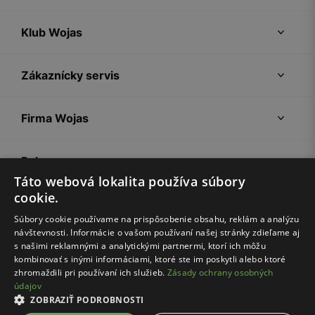
Klub Wojas
Zákaznícky servis
Firma Wojas
Pokyny
Táto webová lokalita používa súbory
cookie.
Súbory cookie používame na prispôsobenie obsahu, reklám a analýzu
návštevnosti. Informácie o vašom používaní našej stránky zdieľame aj
s našimi reklamnými a analytickými partnermi, ktorí ich môžu
kombinovať s inými informáciami, ktoré ste im poskytli alebo ktoré
zhromaždili pri používaní ich služieb.
Zásady ochrany osobných
údajov
Nákupný poriadok
Politika súkromia
Nastavenia cookies
ZOBRAZIŤ PODROBNOSTI