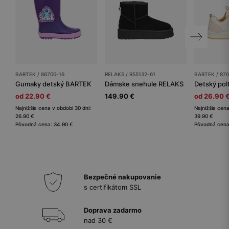
BARTEK / 86700-16
RELAKS / R55132-61
BARTEK / 870
Gumaky detský BARTEK
Dámske snehule RELAKS
od 22.90 €
149.90 €
od 26.90 
Najnižšia cena v období 30 dní:
Najnižšia cena
26.90 €
39.90 €
Pôvodná cena: 34.90 €
Pôvodná cena
Bezpečné nakupovanie
s certifikátom SSL
Doprava zadarmo
nad 30 €