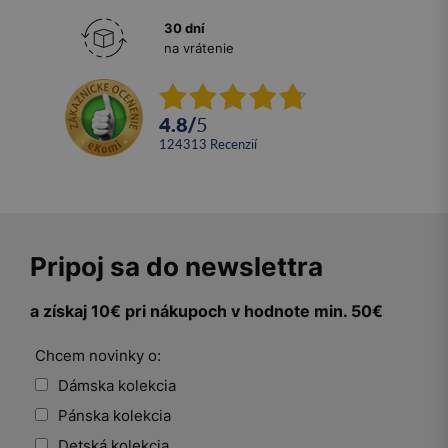
30 dní
na vrátenie
4.8
/
5
124313
recenzií
Pripoj sa do newslettra
a získaj 10€ pri nákupoch v hodnote min. 50€
Chcem novinky o:
Dámska kolekcia
Pánska kolekcia
Detská kolekcia