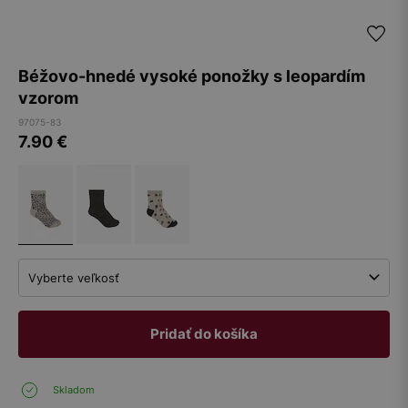
Béžovo-hnedé vysoké ponožky s leopardím
vzorom
97075-83
7.90
€
Vyberte veľkosť
Pridať do košíka
Skladom