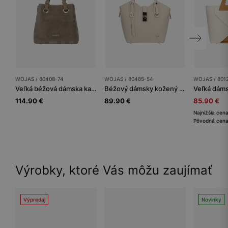
WOJAS / 80408-74
WOJAS / 80485-54
WOJAS / 801
Veľká béžová dámska kabelka z kombinovaných kož
Béžový dámsky kožený kufrík s kovovým zapínaním
114.90 €
89.90 €
85.90 €
Najnižšia cen
Pôvodná cena
Výrobky, ktoré Vás môžu zaujímať
Výpredaj
Novinky