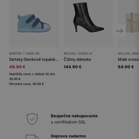
BARTEK / 13568-09
WOJAS / 55303-51
WOJAS / 802
Detský členkové topánky BARTEK
Čižmy dámske
49.90 €
144.90 €
64.90 €
Najnižšia cena v období 30 dní:
59.90 €
Pôvodná cena: 69.90 €
Bezpečné nakupovanie
s certifikátom SSL
Doprava zadarmo