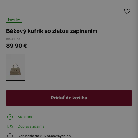
Novinky
Béžový kufrík so zlatou zapínaním
80471-64
89.90
€
Pridať do košíka
Skladom
Doprava zdarma
Doručenie do 2-5 pracovných dní