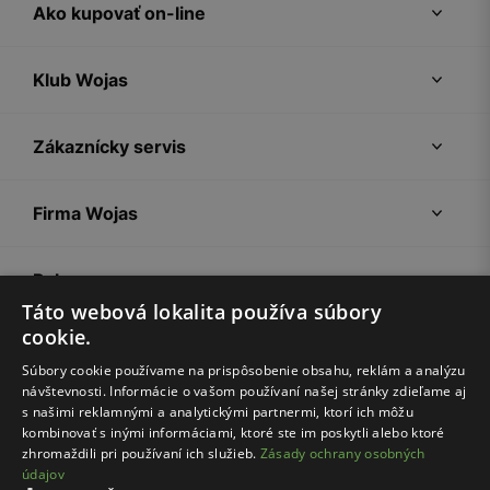
Ako kupovať on-line
Klub Wojas
Zákaznícky servis
Firma Wojas
Pokyny
Táto webová lokalita používa súbory
cookie.
Súbory cookie používame na prispôsobenie obsahu, reklám a analýzu
návštevnosti. Informácie o vašom používaní našej stránky zdieľame aj
s našimi reklamnými a analytickými partnermi, ktorí ich môžu
kombinovať s inými informáciami, ktoré ste im poskytli alebo ktoré
zhromaždili pri používaní ich služieb.
Zásady ochrany osobných
údajov
Nákupný poriadok
Politika súkromia
Nastavenia cookies