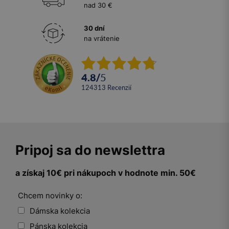
nad 30 €
30 dní
na vrátenie
4.8
/
5
124313
recenzií
Pripoj sa do newslettra
a získaj 10€ pri nákupoch v hodnote min. 50€
Chcem novinky o:
Dámska kolekcia
Pánska kolekcia