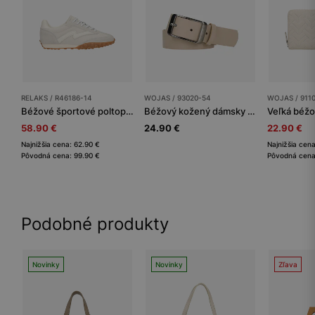
RELAKS / R46186-14
WOJAS / 93020-54
WOJAS / 911
Béžové športové poltopánky RELAKS
Béžový kožený dámsky opasok
58.90 €
24.90 €
22.90 €
Najnižšia cena: 62.90 €
Najnižšia cen
Pôvodná cena: 99.90 €
Pôvodná cena
Podobné produkty
Novinky
Novinky
Zľava