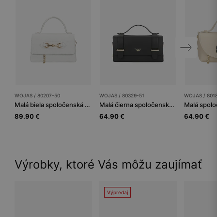
WOJAS / 80207-50
WOJAS / 80329-51
WOJAS / 801
Malá biela spoločenská kabelka
Malá čierna spoločenská dámska kabelka z kože
89.90 €
64.90 €
64.90 €
Výrobky, ktoré Vás môžu zaujímať
Výpredaj