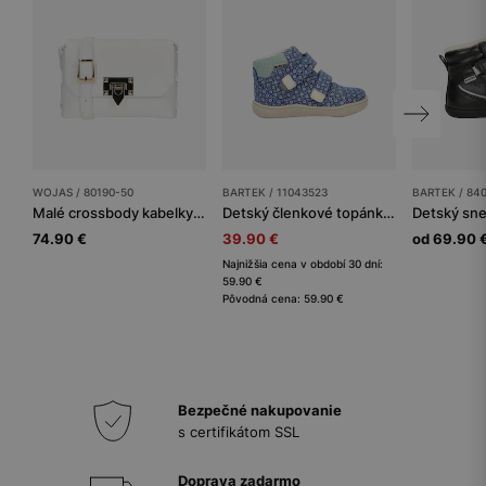
WOJAS / 80190-50
BARTEK / 11043523
BARTEK / 84
Malé crossbody kabelky dámske
Detský členkové topánky BARTEK
Detský sn
74.90 €
39.90 €
od 69.90 
Najnižšia cena v období 30 dní:
59.90 €
Pôvodná cena: 59.90 €
Bezpečné nakupovanie
s certifikátom SSL
Doprava zadarmo