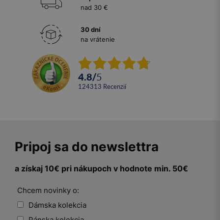
nad 30 €
30 dní
na vrátenie
4.8
/
5
124313
recenzií
Pripoj sa do newslettra
a získaj 10€ pri nákupoch v hodnote min. 50€
Chcem novinky o:
Dámska kolekcia
Pánska kolekcia