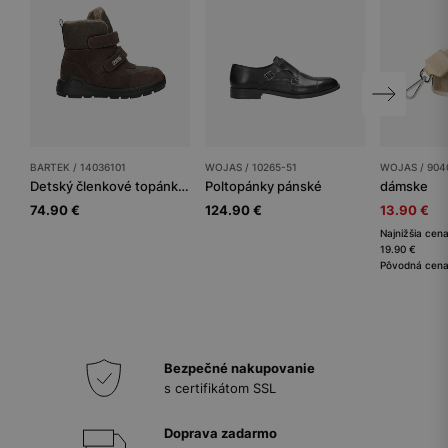
BARTEK / 14036101
WOJAS / 10265-51
WOJAS / 904
Detský členkové topánky BARTEK
Poltopánky pánské
dámske
74.90 €
124.90 €
13.90 €
Najnižšia cena
19.90 €
Pôvodná cena
Bezpečné nakupovanie
s certifikátom SSL
Doprava zadarmo