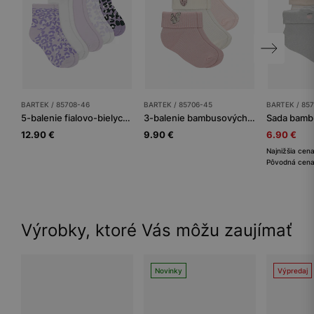
BARTEK / 85708-46
BARTEK / 85706-45
BARTEK / 85
5-balenie fialovo-bielych dievčenských ponožiek s leopardím vzorom BARTEK 85708-46
3-balenie bambusových detských ponožiek BARTEK s jesenným motívom
12.90 €
9.90 €
6.90 €
Najnižšia cena
Pôvodná cena
Výrobky, ktoré Vás môžu zaujímať
Novinky
Výpredaj