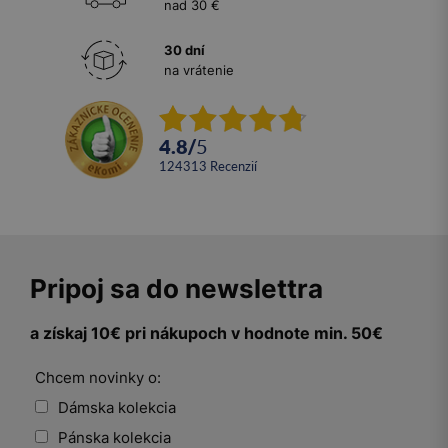
nad 30 €
30 dní
na vrátenie
4.8
/
5
124313
recenzií
Pripoj sa do newslettra
a získaj 10€ pri nákupoch v hodnote min. 50€
Chcem novinky o:
Dámska kolekcia
Pánska kolekcia