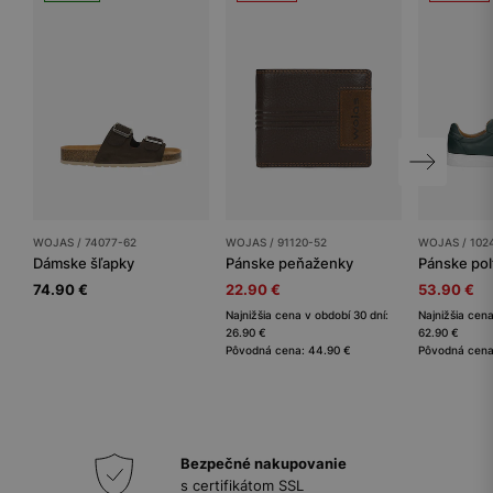
WOJAS / 74077-62
WOJAS / 91120-52
WOJAS / 102
Dámske šľapky
Pánske peňaženky
Pánske po
74.90 €
22.90 €
53.90 €
Najnižšia cena v období 30 dní:
Najnižšia cena
26.90 €
62.90 €
Pôvodná cena: 44.90 €
Pôvodná cena
Bezpečné nakupovanie
s certifikátom SSL