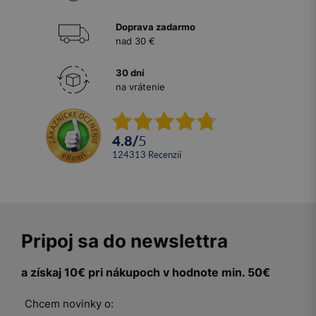
Doprava zadarmo
nad 30 €
30 dní
na vrátenie
4.8
/
5
124313
recenzií
Pripoj sa do newslettra
a získaj 10€ pri nákupoch v hodnote min. 50€
Chcem novinky o: