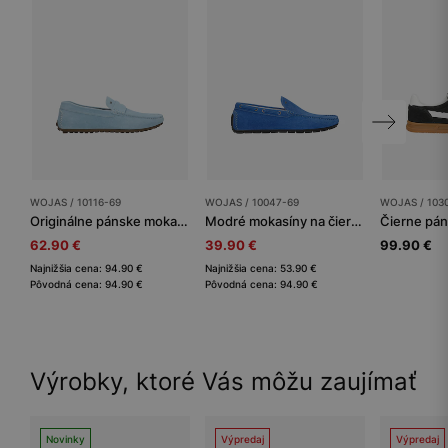
WOJAS / 10116-69
WOJAS / 10047-69
WOJAS / 103
Originálne pánske mokasíny zo svetlo modrej velúrovej kože
Modré mokasíny na čiernej podrážke
62.90 €
39.90 €
99.90 €
Najnižšia cena: 94.90 €
Najnižšia cena: 53.90 €
Pôvodná cena: 94.90 €
Pôvodná cena: 94.90 €
Výrobky, ktoré Vás môžu zaujímať
Novinky
Výpredaj
Výpredaj