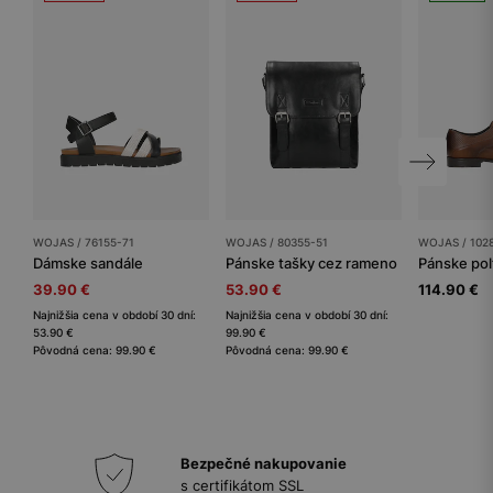
WOJAS / 76155-71
WOJAS / 80355-51
WOJAS / 102
Dámske sandále
Pánske tašky cez rameno
Pánske po
39.90 €
53.90 €
114.90 €
Najnižšia cena v období 30 dní:
Najnižšia cena v období 30 dní:
53.90 €
99.90 €
Pôvodná cena: 99.90 €
Pôvodná cena: 99.90 €
Bezpečné nakupovanie
s certifikátom SSL