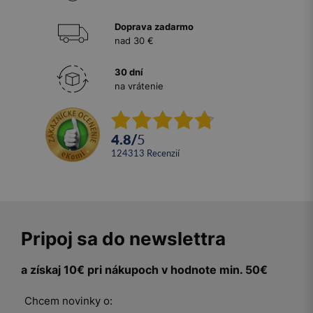
Doprava zadarmo
nad 30 €
30 dní
na vrátenie
4.8
/
5
124313
recenzií
Pripoj sa do newslettra
a získaj 10€ pri nákupoch v hodnote min. 50€
Chcem novinky o: