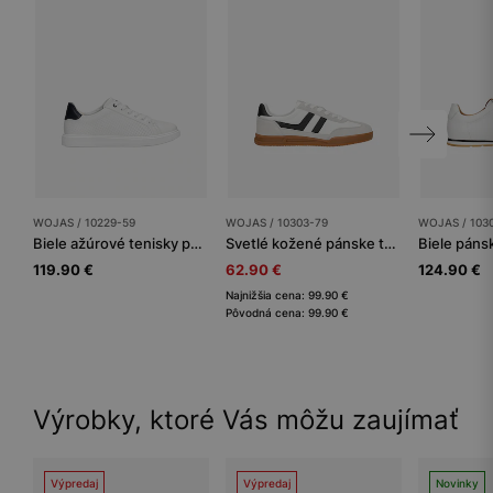
WOJAS / 10229-59
WOJAS / 10303-79
WOJAS / 103
Biele ažúrové tenisky pánske s tmavomodrou vložkou
Svetlé kožené pánske tenisky s kontrastnými vsadkami
119.90 €
62.90 €
124.90 €
Najnižšia cena: 99.90 €
Pôvodná cena: 99.90 €
Výrobky, ktoré Vás môžu zaujímať
Výpredaj
Výpredaj
Novinky