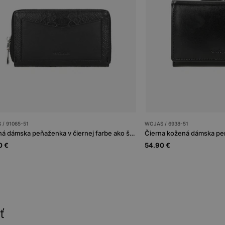
/ 91065-51
WOJAS / 6938-51
Kožená dámska peňaženka v čiernej farbe ako štýlový doplnok
Čierna kožená dámska pe
0 €
54.90 €
ť