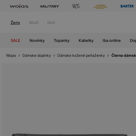
Ženy
Muži
Deti
SALE
Novinky
Topanky
Kabelky
Iba online
Do
Wojas
Dámske doplnky
Dámske kožené peňaženky
Čierna dámsk