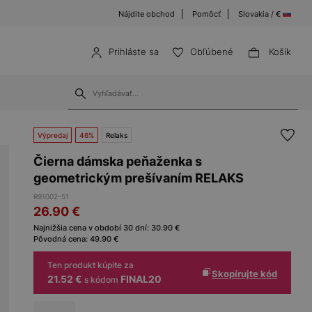
Nájdite obchod
Pomôcť
Slovakia / €
Prihláste sa
Obľúbené
Košík
Výpredaj
46%
Relaks
Čierna dámska peňaženka s
geometrickým prešívaním RELAKS
R91002-51
26.90
€
Najnižšia cena v období 30 dní:
30.90
€
Pôvodná cena:
49.90
€
Ten produkt kúpite za
Skopírujte kód
21.52 €
FINAL20
s kódom