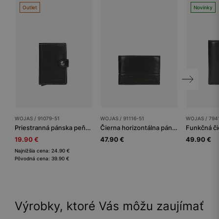
Outlet
Novinky
WOJAS / 91079-51
WOJAS / 91116-51
WOJAS / 794
Priestranná pánska peňaženka z čiernej lícovej kože
Čierna horizontálna pánska peňaženka na karty a mince
19.90 €
47.90 €
49.90 €
Najnižšia cena: 24.90 €
Pôvodná cena: 39.90 €
Výrobky, ktoré Vás môžu zaujímať