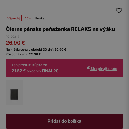
Výpredaj
33%
Relaks
Čierna pánska peňaženka RELAKS na výšku
R91003-51
26.90
€
Najnižšia cena v období 30 dní:
39.90
€
Pôvodná cena:
39.90
€
Ten produkt kúpite za
Skopírujte kód
21.52 €
FINAL20
s kódom
Pridať do košíka