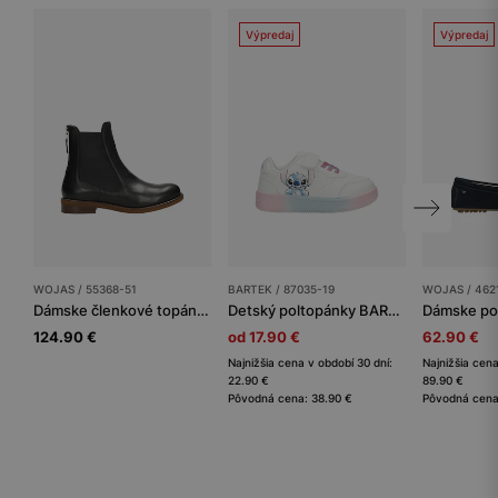
Výpredaj
Výpredaj
WOJAS / 55368-51
BARTEK / 87035-19
WOJAS / 462
Dámske členkové topánky
Detský poltopánky BARTEK
Dámske po
124.90 €
od 17.90 €
62.90 €
Najnižšia cena v období 30 dní:
Najnižšia cena
22.90 €
89.90 €
Pôvodná cena: 38.90 €
Pôvodná cena