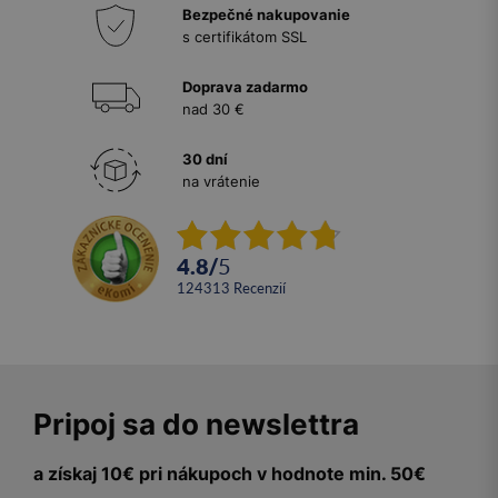
Bezpečné nakupovanie
s certifikátom SSL
Doprava zadarmo
nad 30 €
30 dní
na vrátenie
4.8
/
5
124313
recenzií
Pripoj sa do newslettra
a získaj 10€ pri nákupoch v hodnote min. 50€