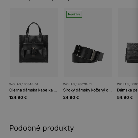
Novinky
WOJAS / 80348-51
WOJAS / 93020-51
WOJAS / 910
Čierna dámska kabelka s vonkajším vreckom
Široký dámsky kožený opasok v minimalistickom dizajne
124.90 €
24.90 €
54.90 €
Podobné produkty