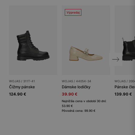
Výpredaj
WOJAS / 311T-41
WOJAS / 44054-34
WOJAS / 200
Čižmy pánske
Dámske lodičky
Pánske čl
124.90 €
39.90 €
139.90 €
Najnižšia cena v období 30 dní:
53.90 €
Pôvodná cena: 99.90 €