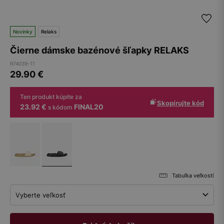
Novinky
Relaks
Čierne dámske bazénové šľapky RELAKS
R74039-11
29.90
€
Ten produkt kúpite za
Skopírujte kód
23.92 €
FINAL20
s kódom
Tabuľka veľkostí
Vyberte veľkosť