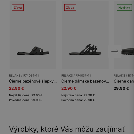
Zľava
Zľava
Novinky
RELAKS / R74034-11
RELAKS / R74037-11
RELAKS / R74
Čierne bazénové šľapky RELAKS
Čierne dámske bazénové šľapky RELAKS s mašličkami
22.90 €
22.90 €
29.90 €
Najnižšia cena: 29.90 €
Najnižšia cena: 29.90 €
Pôvodná cena: 29.90 €
Pôvodná cena: 29.90 €
Výrobky, ktoré Vás môžu zaujímať