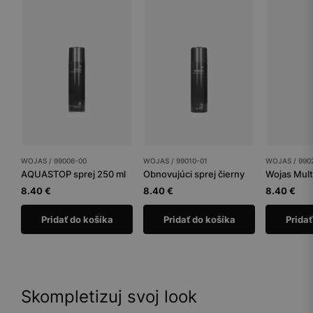
WOJAS / 99006-00
WOJAS / 99010-01
WOJAS / 990
AQUASTOP sprej 250 ml
Obnovujúci sprej čierny
Wojas Mult
8.40 €
8.40 €
8.40 €
Pridať do košíka
Pridať do košíka
Pridať
Skompletizuj svoj look