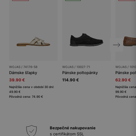
WOJAS / 74176-58
WOJAS / 10027-71
WOJAS / 101
Dámske šľapky
Pánske poltopánky
Pánske po
39.90 €
114.90 €
62.90 €
Najnižšia cena v období 30 dní:
Najnižšia cena
49.90 €
99.90 €
Pôvodná cena: 74.90 €
Pôvodná cena
Bezpečné nakupovanie
s certifikátom SSL