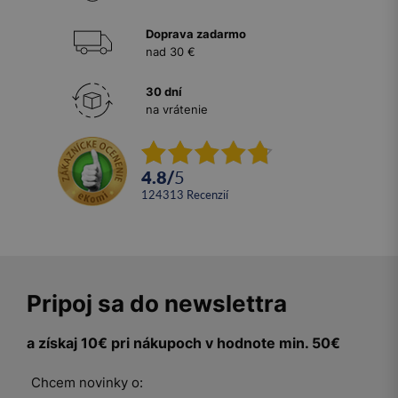
Doprava zadarmo
nad 30 €
30 dní
na vrátenie
4.8
/
5
124313
recenzií
Pripoj sa do newslettra
a získaj 10€ pri nákupoch v hodnote min. 50€
Chcem novinky o: