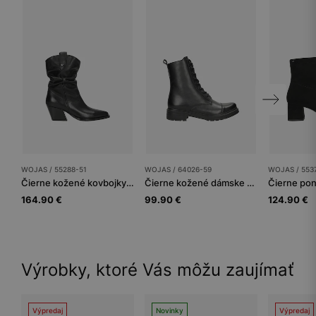
WOJAS / 55288-51
WOJAS / 64026-59
WOJAS / 553
Čierne kožené kovbojky dámske so zvrásenou sárou
Čierne kožené dámske členkové topánky s zateplením
164.90 €
99.90 €
124.90 €
Výrobky, ktoré Vás môžu zaujímať
Výpredaj
Novinky
Výpredaj