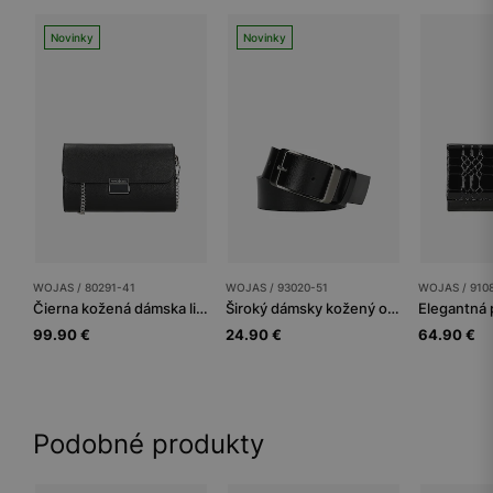
Novinky
Novinky
WOJAS / 80291-41
WOJAS / 93020-51
WOJAS / 910
Čierna kožená dámska listová kabelka s retiazkou
Široký dámsky kožený opasok v minimalistickom dizajne
99.90 €
24.90 €
64.90 €
Podobné produkty