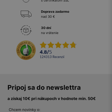
s certifikátom SSL
Doprava zadarmo
nad 30 €
30 dní
na vrátenie
4.8
/
5
124313
recenzií
Pripoj sa do newslettra
a získaj 10€ pri nákupoch v hodnote min. 50€
Chcem novinky o: