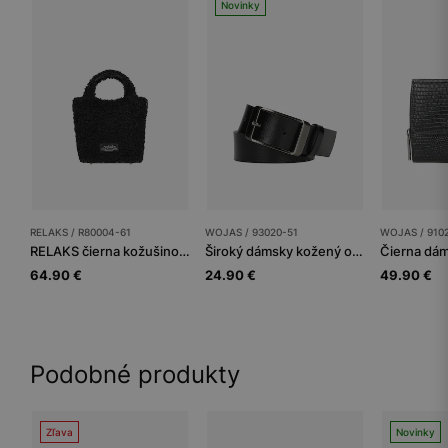
Novinky
RELAKS / R80004-61
WOJAS / 93020-51
WOJAS / 910
RELAKS čierna kožušinová kabelka kufrík
Široký dámsky kožený opasok v minimalistickom dizajne
64.90 €
24.90 €
49.90 €
Podobné produkty
Zľava
Novinky