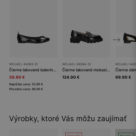
WOJAS / 44063-31
WOJAS / 46264-31
WOJAS / 440
Čierne lakované balerínky dámske
Čierne lakované mokasíny na hrubom podpätku
39.90 €
124.90 €
99.90 €
Najnižšia cena: 53.90 €
Pôvodná cena: 89.90 €
Výrobky, ktoré Vás môžu zaujímať
Výpredaj
Novinky