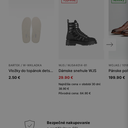
BARTEK / W-WKŁADKA
WJS / WJS44014-81
WOJAS / 101
Vložky do topánok detský BARTEK
Dámske snehule WJS
Pánske po
2.50 €
29.90 €
199.90 €
Najnižšia cena v období 30 dní:
38.90 €
Pôvodná cena: 64.90 €
Bezpečné nakupovanie