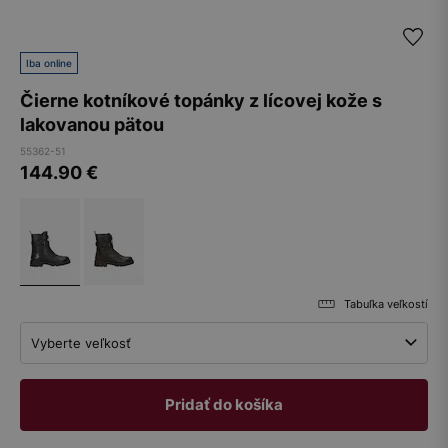
Iba online
Čierne kotníkové topánky z lícovej kože s
lakovanou pätou
55362-51
144.90
€
Tabuľka veľkostí
Vyberte veľkosť
Pridať do košíka