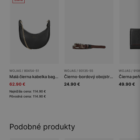
WOJAS / 80454-51
WOJAS / 93135-55
WOJAS / 910
Malá čierna kabelka bageta so zlatou retiazkou
Čierno-bordový obojstranný dámsky opasok
62.90 €
24.90 €
49.90 €
Najnižšia cena: 114.90 €
Pôvodná cena: 114.90 €
Podobné produkty