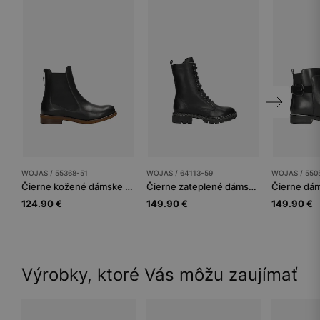
WOJAS / 55368-51
WOJAS / 64113-59
WOJAS / 550
Čierne kožené dámske členkové topánky s vyššou cholewkou
Čierne zateplené dámske kotníkové topánky z lícovej kože
124.90 €
149.90 €
149.90 €
Výrobky, ktoré Vás môžu zaujímať