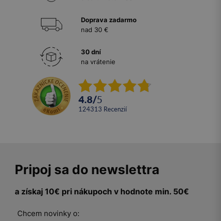
Doprava zadarmo
nad 30 €
30 dní
na vrátenie
4.8
/
5
124313
recenzií
Pripoj sa do newslettra
a získaj 10€ pri nákupoch v hodnote min. 50€
Chcem novinky o: