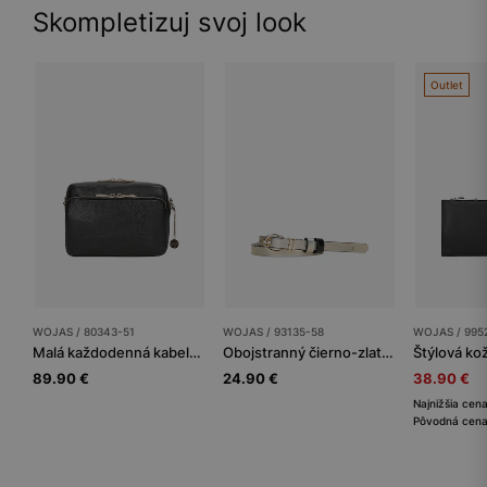
Skompletizuj svoj look
Outlet
WOJAS / 80343-51
WOJAS / 93135-58
WOJAS / 995
Malá každodenná kabelka so zlatými zipsami
Obojstranný čierno-zlatý dámsky opasok so zlatou spínadlom
89.90 €
24.90 €
38.90 €
Najnižšia cen
Pôvodná cena