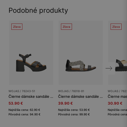
Podobné produkty
Zľava
Zľava
Zľava
WOJAS / 76243-51
WOJAS / 76018-81
WOJAS / 762
Čierne dámske sandále na masívnom podpätku
Čierne dámske sandále so zakrytou pätou a pletanými remienkami
53.90 €
39.90 €
30.90 €
Najnižšia cena: 62.90 €
Najnižšia cena: 53.90 €
Najnižšia cen
Pôvodná cena: 94.90 €
Pôvodná cena: 99.90 €
Pôvodná cena