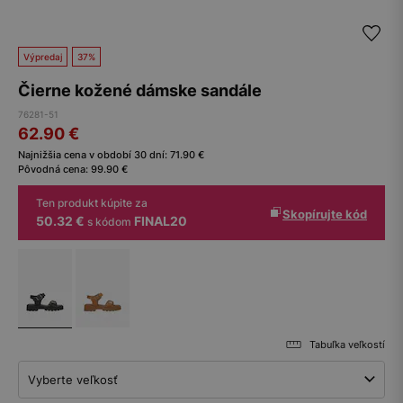
Výpredaj
37%
Čierne kožené dámske sandále
76281-51
62.90
€
Najnižšia cena v období 30 dní:
71.90
€
Pôvodná cena:
99.90
€
Ten produkt kúpite za
Skopírujte kód
50.32 €
FINAL20
s kódom
Tabuľka veľkostí
Vyberte veľkosť