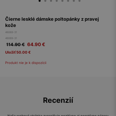
Čierne lesklé dámske poltopánky z pravej
kože
46069-31
46069-31
64.90
€
114.90 €
Uložiť 50.00 €
Produkt nie je k dispozícii
Recenzií
Naša webová stránka zverejňuje pozitívne aj negatívne názory