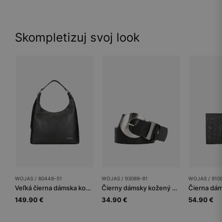
Skompletizuj svoj look
WOJAS / 80448-51
WOJAS / 93089-81
WOJAS / 910
Veľká čierna dámska kožená kabelka
Čierny dámsky kožený opasok s veľkou striebornou prackou
149.90 €
34.90 €
54.90 €