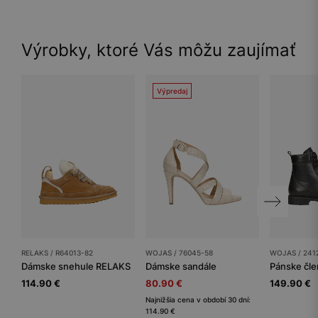
Výrobky, ktoré Vás môžu zaujímať
Výpredaj
RELAKS / R64013-82
WOJAS / 76045-58
WOJAS / 241
Dámske snehule RELAKS
Dámske sandále
Pánske čl
114.90 €
80.90 €
149.90 €
Najnižšia cena v období 30 dní:
114.90 €