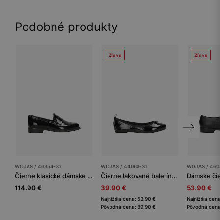
Podobné produkty
Zľava
Zľava
WOJAS / 46354-31
WOJAS / 44063-31
WOJAS / 460
Čierne klasické dámske mokasíny z lakovanej kože
Čierne lakované balerínky dámske
114.90 €
39.90 €
53.90 €
Najnižšia cena: 53.90 €
Najnižšia cen
Pôvodná cena: 89.90 €
Pôvodná cena