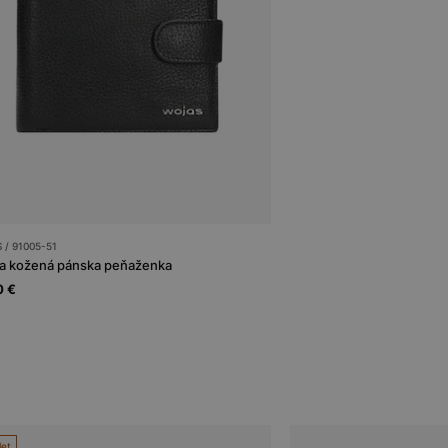
/ 91005-51
a kožená pánska peňaženka
0 €
let