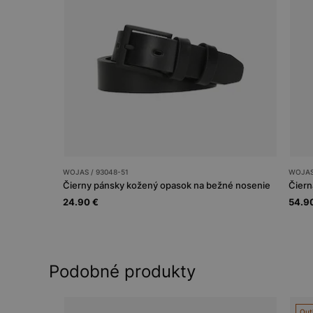
WOJAS / 93048-51
WOJAS 
Čierny pánsky kožený opasok na bežné nosenie
Čiern
24.90 €
54.9
Podobné produkty
Out