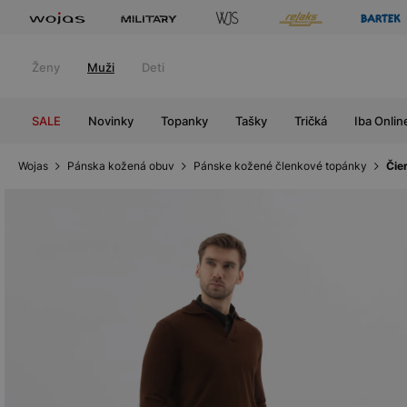
Ženy
Muži
Deti
SALE
Novinky
Topanky
Tašky
Tričká
Iba Onlin
Wojas
Pánska kožená obuv
Pánske kožené členkové topánky
Čie