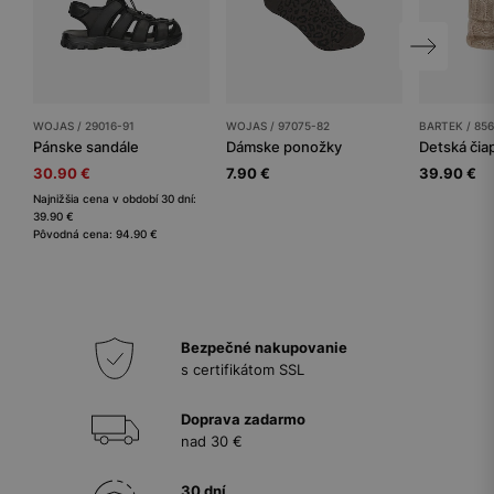
WOJAS / 29016-91
WOJAS / 97075-82
BARTEK / 85
Pánske sandále
Dámske ponožky
Detská či
30.90 €
7.90 €
39.90 €
Najnižšia cena v období 30 dní:
39.90 €
Pôvodná cena: 94.90 €
Bezpečné nakupovanie
s certifikátom SSL
Doprava zadarmo
nad 30 €
30 dní