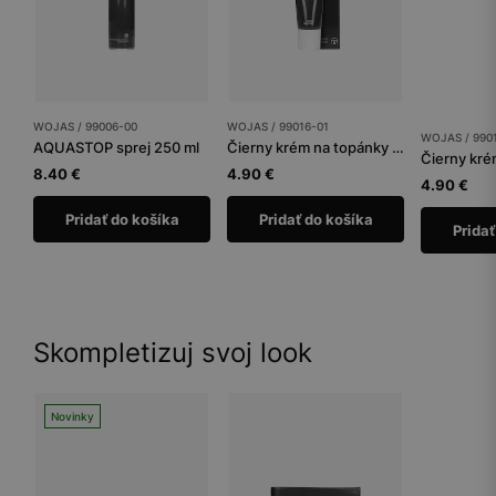
WOJAS / 99006-00
WOJAS / 99016-01
WOJAS / 990
AQUASTOP sprej 250 ml
Čierny krém na topánky tuba 75 ml
8.40 €
4.90 €
4.90 €
Pridať do košíka
Pridať do košíka
Pridať
Skompletizuj svoj look
Novinky