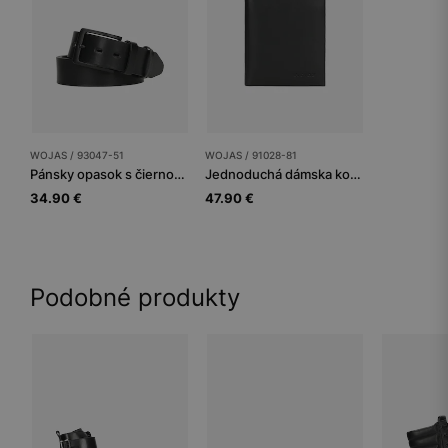
WOJAS / 93047-51
WOJAS / 91028-81
Pánsky opasok s čiernou prackou
Jednoduchá dámska kožená peňaženka v čiernej farbe
34.90 €
47.90 €
Podobné produkty