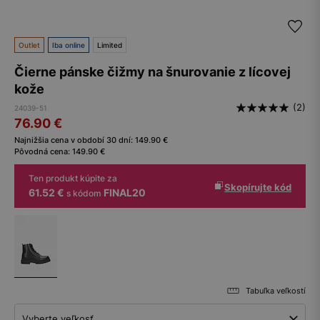
Outlet
Iba online
Limited
Čierne pánske čižmy na šnurovanie z lícovej
kože
(2)
24039-51
76.90
€
Najnižšia cena v období 30 dní:
149.90
€
Pôvodná cena:
149.90
€
Ten produkt kúpite za
Skopírujte kód
61.52 €
FINAL20
s kódom
Tabuľka veľkostí
Vyberte veľkosť