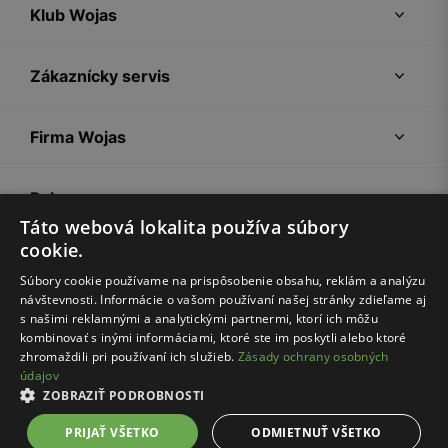
Klub Wojas
Zákaznícky servis
Firma Wojas
Pokyny
Táto webová lokalita používa súbory
cookie.
Súbory cookie používame na prispôsobenie obsahu, reklám a analýzu
návštevnosti. Informácie o vašom používaní našej stránky zdieľame aj
s našimi reklamnými a analytickými partnermi, ktorí ich môžu
kombinovať s inými informáciami, ktoré ste im poskytli alebo ktoré
zhromaždili pri používaní ich služieb.
Zásady ochrany osobných
údajov
Nákupný poriadok
Politika súkromia
Nastavenia cookies
ZOBRAZIŤ PODROBNOSTI
© Wojas 2026
PRIJAŤ VŠETKO
ODMIETNUŤ VŠETKO