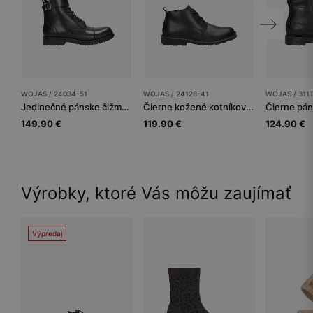
WOJAS / 24034-51
WOJAS / 24128-41
WOJAS / 311
Jedinečné pánske čižmy z lícovej kože so zateplením
Čierne kožené kotníkové topánky chukka
149.90 €
119.90 €
124.90 €
Výrobky, ktoré Vás môžu zaujímať
Výpredaj